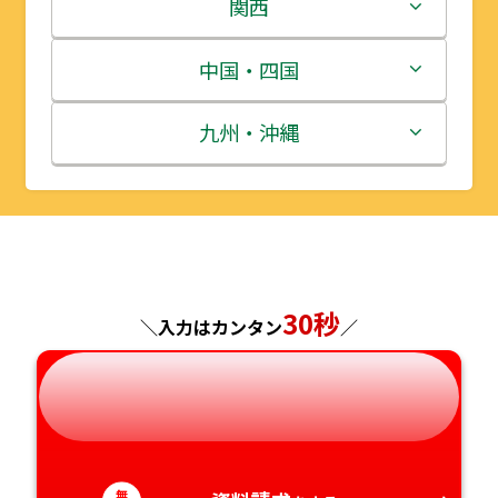
岩手県
栃木県
新潟県
関西
宮城県
群馬県
富山県
三重県
中国・四国
秋田県
埼玉県
石川県
滋賀県
鳥取県
九州・沖縄
山形県
千葉県
福井県
京都府
島根県
福岡県
福島県
東京都
山梨県
大阪府
岡山県
佐賀県
神奈川県
長野県
兵庫県
広島県
長崎県
30秒
＼入力はカンタン
／
岐阜県
奈良県
山口県
熊本県
静岡県
和歌山県
徳島県
大分県
無