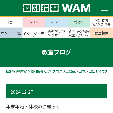
個別指導
TOP
小学生
中学生
高校生
WAMの特徴
講師からの
よくある質問
オンライン塾
よろこびの声
教室検索
メッセージ
入塾について
教室ブログ
個別指導塾WAM
個別指導WAM ブログ
埼玉教室
戸田市
戸田公園校のスタ
2024.12.27
年末年始・休校のお知らせ