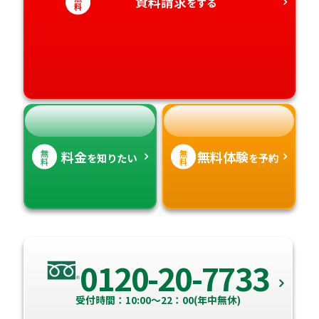
愛知県
資料請求
香川県
宮崎県
をする
料
愛媛県
鹿児島県
高知県
沖縄県
無
無
料金
無料体験
を知りたい
を予約
料
料
0120-20-7733
受付時間：10:00～22：00(年中無休)