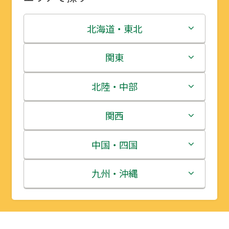
北海道・東北
北海道
関東
青森県
茨城県
北陸・中部
岩手県
栃木県
新潟県
関西
宮城県
群馬県
富山県
三重県
中国・四国
秋田県
埼玉県
石川県
滋賀県
鳥取県
九州・沖縄
山形県
千葉県
福井県
京都府
島根県
福岡県
福島県
東京都
山梨県
大阪府
岡山県