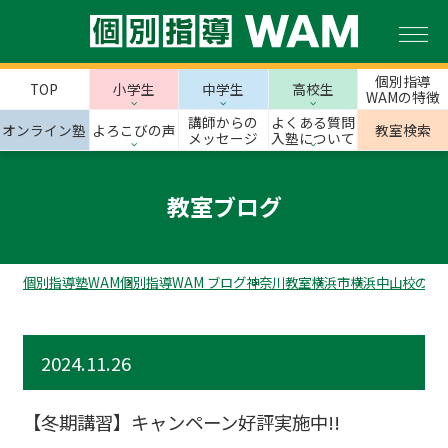
個別指導
TOP
小学生
中学生
高校生
WAMの特徴
講師からの
よくある質問
オンライン塾
よろこびの声
教室検索
メッセージ
入塾について
教室ブログ
個別指導塾WAM
個別指導WAM ブログ
神奈川教室
横浜市
横浜中山校のス
2024.11.26
【冬期講習】キャンペーン好評実施中!!