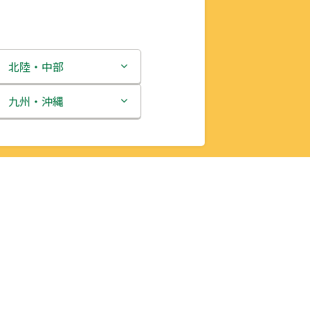
北陸・中部
新潟県
九州・沖縄
富山県
福岡県
石川県
佐賀県
福井県
長崎県
山梨県
熊本県
長野県
大分県
岐阜県
宮崎県