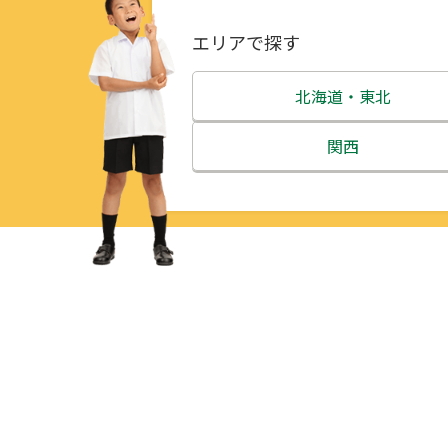
エリアで探す
北海道・東北
北海道
関西
青森県
三重県
岩手県
滋賀県
宮城県
京都府
秋田県
大阪府
山形県
兵庫県
福島県
奈良県