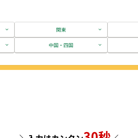
関東
茨城県
中国・四国
栃木県
鳥取県
群馬県
島根県
埼玉県
岡山県
千葉県
広島県
東京都
山口県
30秒
神奈川県
徳島県
＼入力はカンタン
／