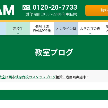
0120-20-7733
無料
受付時間 10:00～22:00(年中無休)
個別指導
高校生
オンライン塾
よろこびの声
WAMの特徴
教室ブログ
教室
川西市
萩原台校のスタッフブログ
絶賛三者面談実施中！