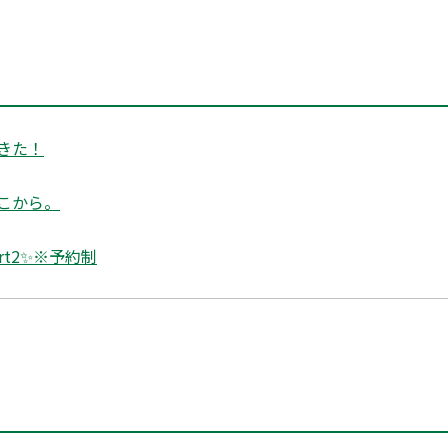
きた！
こから。
rt2✨※予約制