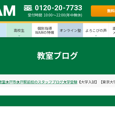
0120-20-7733
無料
受付時間 10:00～22:00(年中無休)
個別指導
高校生
オンライン塾
よろこびの声
WAMの特徴
教室ブログ
教室
水戸市
水戸駅前校のスタッフブログ
大学受験
【大学入試】【東京大学