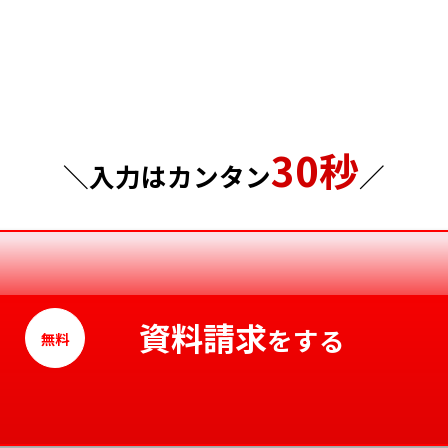
埼玉県
岡山県
千葉県
広島県
東京都
山口県
30秒
神奈川県
徳島県
＼入力はカンタン
／
香川県
愛媛県
高知県
資料請求
をする
無料