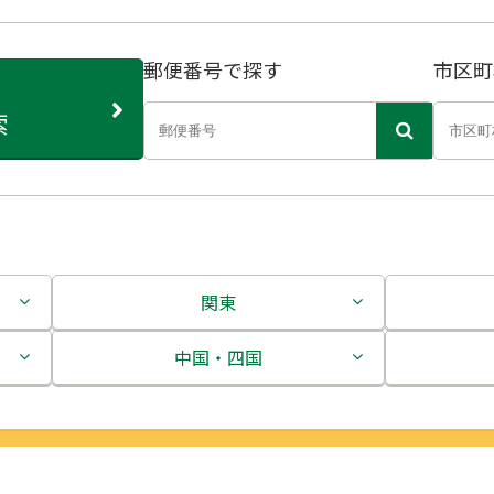
郵便番号で探す
市区町
索
関東
茨城県
中国・四国
栃木県
鳥取県
群馬県
島根県