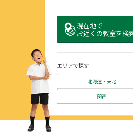
現在地で
お近くの教室を検
エリアで探す
北海道・東北
北海道
関西
青森県
三重県
岩手県
滋賀県