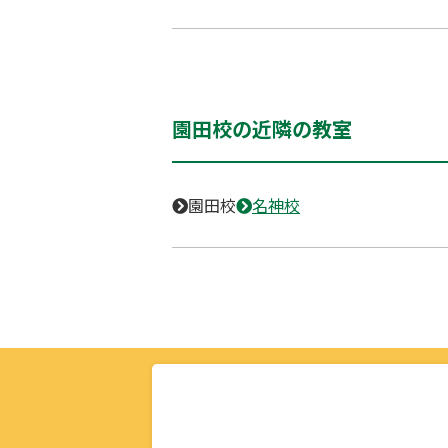
園田校の近隣の教室
園田校
名神校