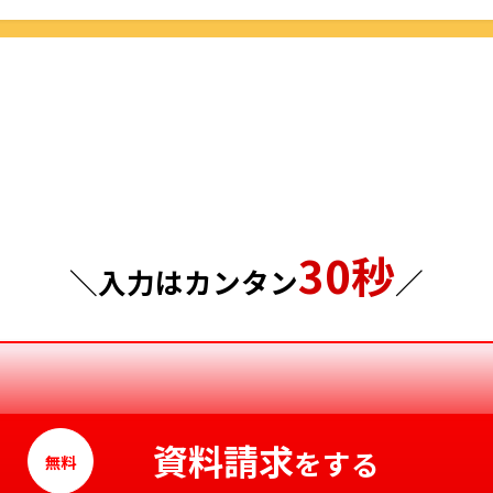
鳥取県
群馬県
島根県
埼玉県
岡山県
千葉県
広島県
東京都
山口県
30秒
神奈川県
徳島県
＼入力はカンタン
／
香川県
愛媛県
高知県
資料請求
をする
無料