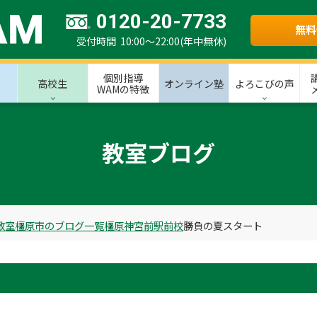
0120-20-7733
無料
受付時間 10:00～22:00(年中無休)
個別指導
高校生
オンライン塾
よろこびの声
WAMの特徴
教室ブログ
教室
橿原市のブログ一覧
橿原神宮前駅前校
勝負の夏スタート