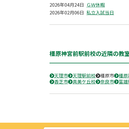
2026年04月24日
ＧＷ休暇
2026年02月06日
私立入試当日
橿原神宮前駅前校の近隣の教
天理市
天理駅前校
橿原市
橿原
香芝市
真美ケ丘校
奈良市
富雄