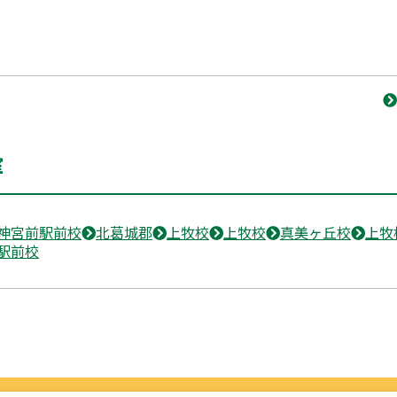
室
神宮前駅前校
北葛城郡
上牧校
上牧校
真美ヶ丘校
上牧
駅前校