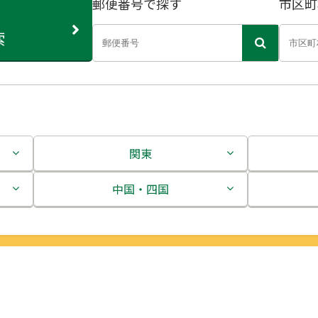
郵便番号で探す
市区町
索
関東
茨城県
中国・四国
栃木県
鳥取県
群馬県
島根県
埼玉県
岡山県