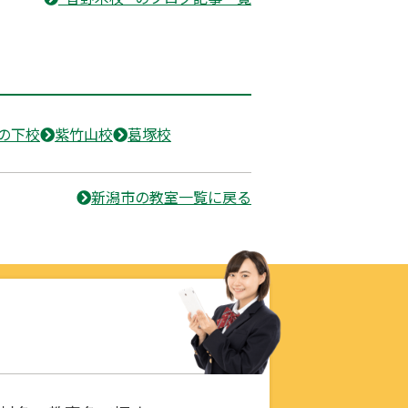
の下校
紫竹山校
葛塚校
新潟市の教室一覧に戻る