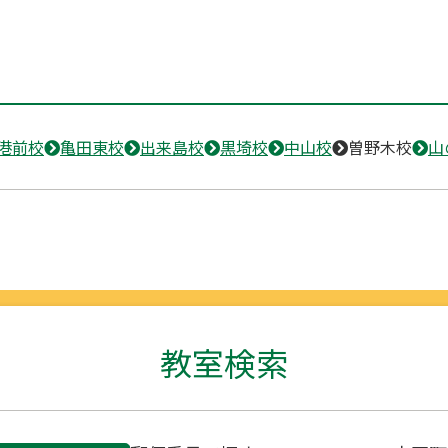
港前校
亀田東校
出来島校
黒埼校
中山校
曽野木校
山
教室検索