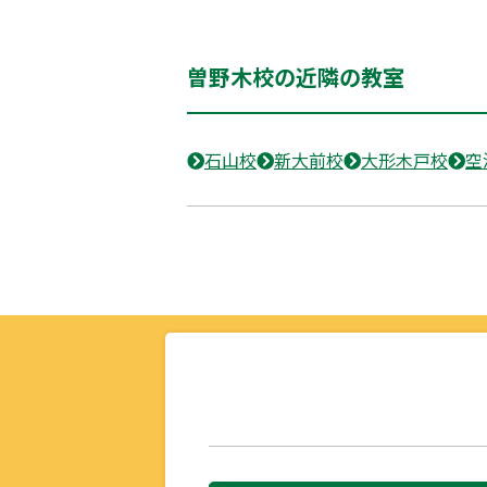
曽野木校の近隣の教室
石山校
新大前校
大形木戸校
空