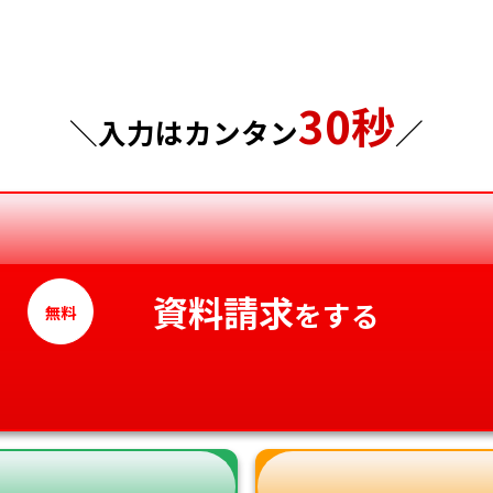
千葉県
広島県
東京都
山口県
30秒
神奈川県
徳島県
＼入力はカンタン
／
香川県
愛媛県
高知県
資料請求
をする
無料