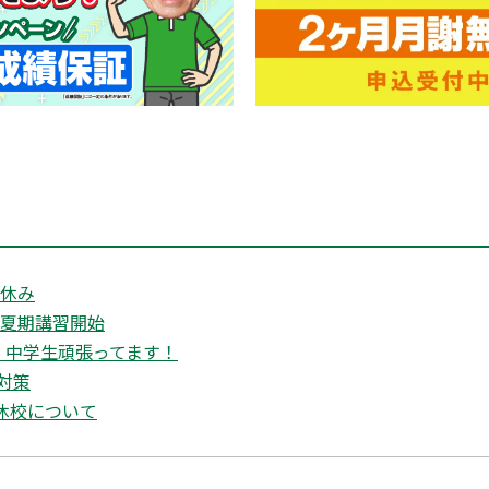
盆休み
 夏期講習開始
・中学生頑張ってます！
対策
W休校について