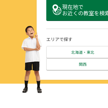
現在地で
お近くの教室を検
エリアで探す
北海道・東北
北海道
関西
青森県
三重県
岩手県
滋賀県
宮城県
京都府