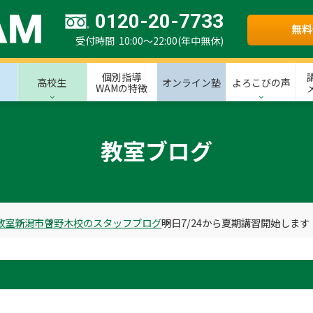
0120-20-7733
無料
受付時間 10:00～22:00(年中無休)
個別指導
高校生
オンライン塾
よろこびの声
WAMの特徴
教室ブログ
教室
新潟市
曽野木校のスタッフブログ
明日7/24から夏期講習開始します