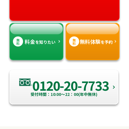
愛媛県
鹿児島県
高知県
沖縄県
無
無
料金
無料体験
を知りたい
を予約
料
料
0120-20-7733
受付時間：10:00～22：00(年中無休)