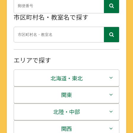
市区町村名・教室名で探す
エリアで探す
北海道・東北
北海道
関東
青森県
茨城県
北陸・中部
岩手県
栃木県
新潟県
関西