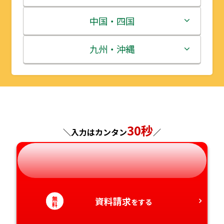
宮城県
群馬県
富山県
三重県
中国・四国
秋田県
埼玉県
石川県
滋賀県
鳥取県
九州・沖縄
山形県
千葉県
福井県
京都府
島根県
福岡県
福島県
東京都
山梨県
大阪府
岡山県
佐賀県
30秒
神奈川県
長野県
兵庫県
広島県
長崎県
＼入力はカンタン
／
岐阜県
奈良県
山口県
熊本県
静岡県
和歌山県
徳島県
大分県
無
資料請求
をする
料
愛知県
香川県
宮崎県