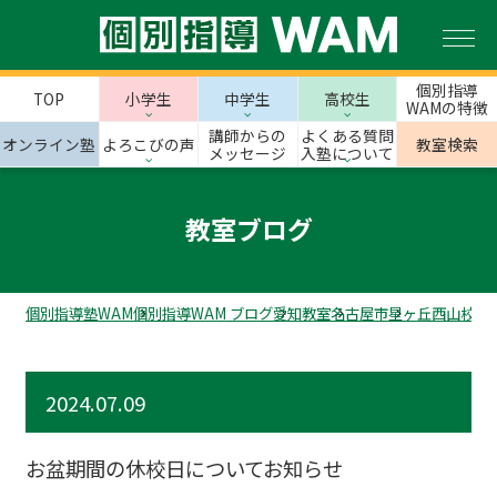
個別指導
TOP
小学生
中学生
高校生
WAMの特徴
講師からの
よくある質問
オンライン塾
よろこびの声
教室検索
メッセージ
入塾について
教室ブログ
個別指導塾WAM
個別指導WAM ブログ
愛知教室
名古屋市
星ヶ丘西山校の
2024.07.09
お盆期間の休校日についてお知らせ