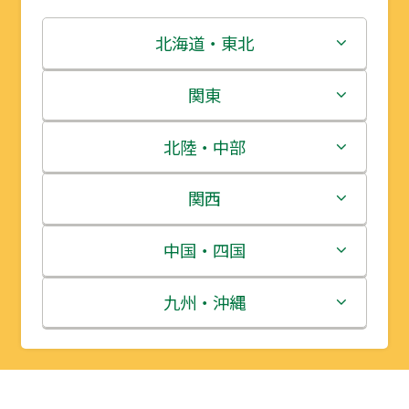
北海道・東北
北海道
関東
青森県
茨城県
北陸・中部
岩手県
栃木県
新潟県
関西
宮城県
群馬県
富山県
三重県
中国・四国
秋田県
埼玉県
石川県
滋賀県
鳥取県
九州・沖縄
山形県
千葉県
福井県
京都府
島根県
福岡県
福島県
東京都
山梨県
大阪府
岡山県
佐賀県