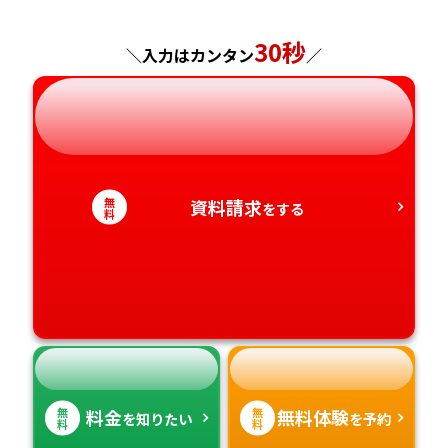
神奈川県
長野県
兵庫県
広島県
30秒
長崎県
＼入力はカンタン
／
岐阜県
奈良県
山口県
熊本県
静岡県
和歌山県
徳島県
大分県
無
資料請求
をする
愛知県
香川県
宮崎県
料
愛媛県
鹿児島県
高知県
沖縄県
無
無
料金
無料体験
を知りたい
を予約
料
料