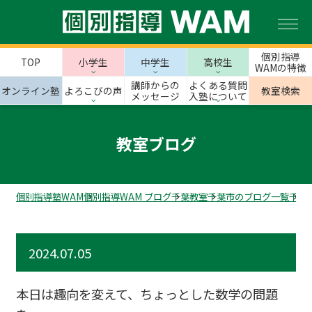
個別指導
TOP
小学生
中学生
高校生
WAMの特徴
講師からの
よくある質問
オンライン塾
よろこびの声
教室検索
メッセージ
入塾について
教室ブログ
個別指導塾WAM
個別指導WAM ブログ
千葉教室
千葉市のブログ一覧
千葉
2024.07.05
本日は趣向を変えて、ちょっとした数学の問題