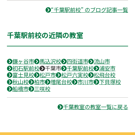
“千葉駅前校” のブログ記事一覧
千葉駅前校の近隣の教室
鎌ヶ谷市
馬込沢校
四街道市
流山市
初石駅前校
千葉市
千葉駅前校
浦安市
富士見校
松戸市
松戸六実校
松飛台校
秋山校
柏市
増尾台校
市川市
下貝塚校
船橋市
三咲校
千葉教室の教室一覧に戻る