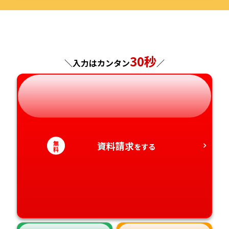
福島県
東京都
山梨県
大阪府
岡山県
佐賀県
神奈川県
長野県
兵庫県
広島県
長崎県
30秒
＼入力はカンタン
／
岐阜県
奈良県
山口県
熊本県
静岡県
和歌山県
徳島県
大分県
愛知県
香川県
宮崎県
無
資料請求
をする
料
愛媛県
鹿児島県
高知県
沖縄県