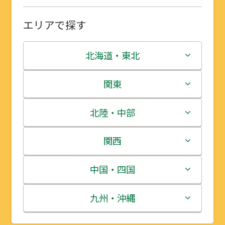
エリアで探す
北海道・東北
北海道
関東
青森県
茨城県
北陸・中部
岩手県
栃木県
新潟県
関西
宮城県
群馬県
富山県
三重県
中国・四国
秋田県
埼玉県
石川県
滋賀県
鳥取県
九州・沖縄
山形県
千葉県
福井県
京都府
島根県
福岡県