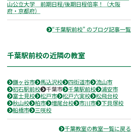
山公立大学 前期日程/後期日程倍率！（大阪
府・京都府）
“千葉駅前校” のブログ記事一覧
千葉駅前校の近隣の教室
鎌ヶ谷市
馬込沢校
四街道市
流山市
初石駅前校
千葉市
千葉駅前校
浦安市
富士見校
松戸市
松戸六実校
松飛台校
秋山校
柏市
増尾台校
市川市
下貝塚校
船橋市
三咲校
千葉教室の教室一覧に戻る