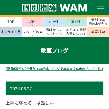
個別指導
TOP
小学生
中学生
高校生
WAMの特徴
講師からの
よくある質問
オンライン塾
よろこびの声
教室検索
メッセージ
入塾について
教室ブログ
個別指導塾WAM
個別指導WAM ブログ
千葉教室
千葉市のブログ一覧
千葉
2024.06.27
上手に褒める、は難しい