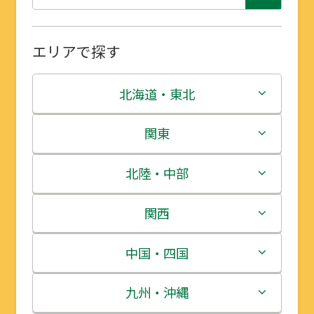
エリアで探す
北海道・東北
北海道
関東
青森県
茨城県
北陸・中部
岩手県
栃木県
新潟県
関西
宮城県
群馬県
富山県
三重県
中国・四国
秋田県
埼玉県
石川県
滋賀県
鳥取県
九州・沖縄