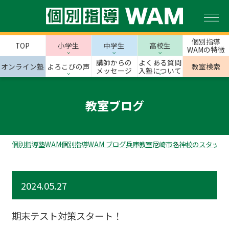
個別指導
TOP
小学生
中学生
高校生
WAMの特徴
講師からの
よくある質問
オンライン塾
よろこびの声
教室検索
メッセージ
入塾について
教室ブログ
個別指導塾WAM
個別指導WAM ブログ
兵庫教室
尼崎市
名神校のスタッフ
2024.05.27
期末テスト対策スタート！