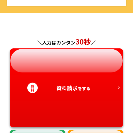
山形県
千葉県
福井県
京都府
島根県
福岡県
福島県
東京都
山梨県
大阪府
岡山県
佐賀県
神奈川県
長野県
兵庫県
広島県
30秒
長崎県
＼入力はカンタン
／
岐阜県
奈良県
山口県
熊本県
静岡県
和歌山県
徳島県
大分県
無
資料請求
愛知県
をする
香川県
宮崎県
料
愛媛県
鹿児島県
高知県
沖縄県