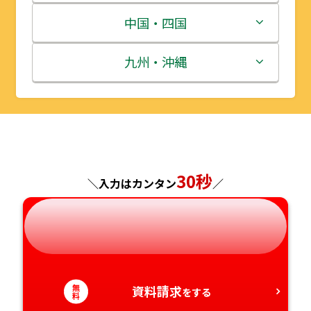
宮城県
群馬県
富山県
三重県
中国・四国
秋田県
埼玉県
石川県
滋賀県
鳥取県
九州・沖縄
山形県
千葉県
福井県
京都府
島根県
福岡県
福島県
東京都
山梨県
大阪府
岡山県
佐賀県
神奈川県
長野県
兵庫県
広島県
長崎県
30秒
＼入力はカンタン
／
岐阜県
奈良県
山口県
熊本県
静岡県
和歌山県
徳島県
大分県
無
愛知県
資料請求
香川県
宮崎県
をする
料