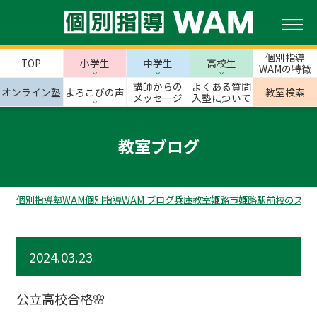
個別指導
TOP
小学生
中学生
高校生
WAMの特徴
講師からの
よくある質問
オンライン塾
よろこびの声
教室検索
メッセージ
入塾について
教室ブログ
個別指導塾WAM
個別指導WAM ブログ
兵庫教室
姫路市
姫路駅前校のスタ
2024.03.23
公立高校合格🌸