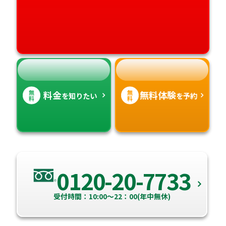
愛媛県
鹿児島県
高知県
沖縄県
無
無
料金
無料体験
を知りたい
を予約
料
料
0120-20-7733
受付時間：10:00～22：00(年中無休)