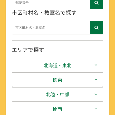
市区町村名・教室名で探す
エリアで探す
北海道・東北
北海道
関東
青森県
茨城県
北陸・中部
岩手県
栃木県
新潟県
関西