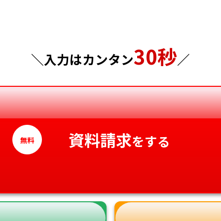
千葉県
広島県
東京都
山口県
30秒
神奈川県
徳島県
＼入力はカンタン
／
香川県
愛媛県
高知県
資料請求
をする
無料