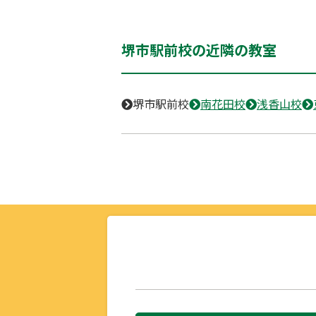
堺市駅前校の近隣の教室
堺市駅前校
南花田校
浅香山校