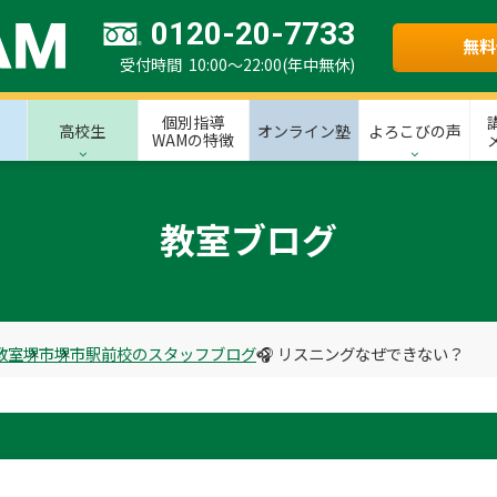
0120-20-7733
無料
受付時間 10:00～22:00(年中無休)
個別指導
高校生
オンライン塾
よろこびの声
WAMの特徴
教室ブログ
教室
堺市
堺市駅前校のスタッフブログ
🎧 リスニングなぜできない？