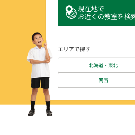
現在地で
お近くの教室を検
エリアで探す
北海道・東北
北海道
関西
青森県
三重県
岩手県
滋賀県
宮城県
京都府