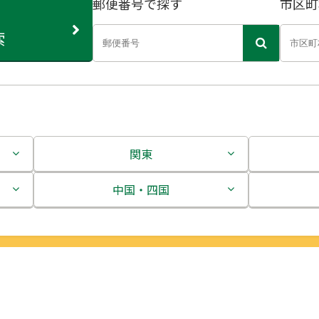
郵便番号で探す
市区町
索
関東
茨城県
中国・四国
栃木県
鳥取県
群馬県
島根県
埼玉県
岡山県