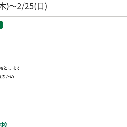
)～2/25(日)
 休校とします
後のため
学校