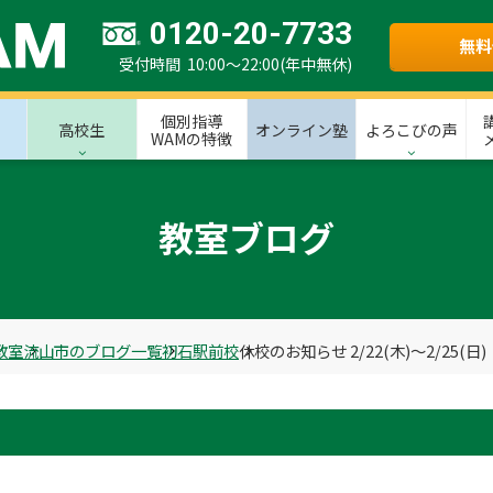
0120-20-7733
無料
受付時間 10:00～22:00(年中無休)
個別指導
高校生
オンライン塾
よろこびの声
WAMの特徴
教室ブログ
教室
流山市のブログ一覧
初石駅前校
休校のお知らせ 2/22(木)～2/25(日)