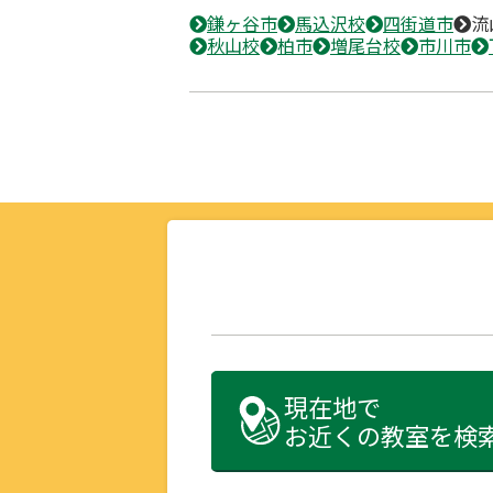
鎌ヶ谷市
馬込沢校
四街道市
流
秋山校
柏市
増尾台校
市川市
現在地で
お近くの教室を検