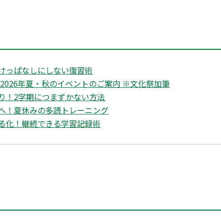
けっぱなしにしない復習術
2026年夏・秋のイベントのご案内 ※文化祭加筆
り！2学期につまずかない方法
へ！夏休みの多読トレーニング
る化！継続できる学習記録術