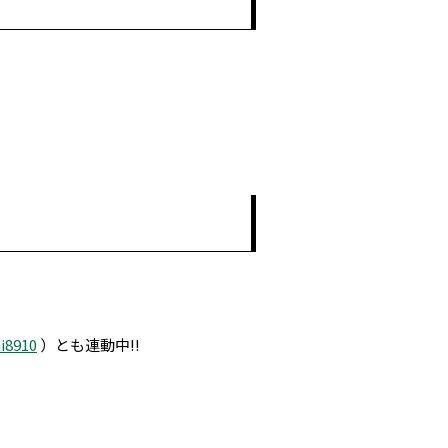
i8910
）とも連動中!!