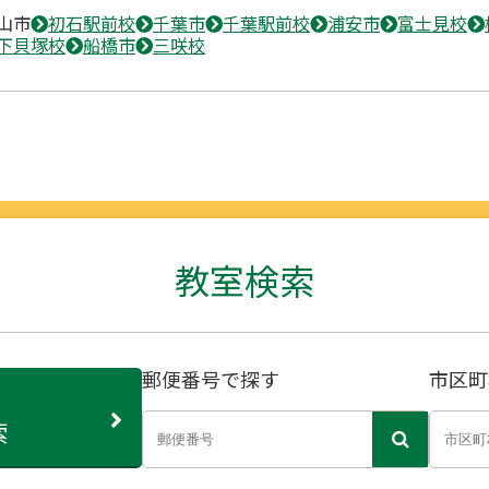
山市
初石駅前校
千葉市
千葉駅前校
浦安市
富士見校
下貝塚校
船橋市
三咲校
教室検索
郵便番号で探す
市区町
索