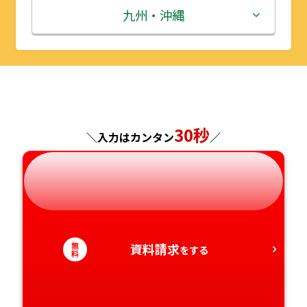
秋田県
埼玉県
石川県
滋賀県
鳥取県
九州・沖縄
山形県
千葉県
福井県
京都府
島根県
福岡県
福島県
東京都
山梨県
大阪府
岡山県
佐賀県
神奈川県
長野県
兵庫県
広島県
長崎県
30秒
＼入力はカンタン
／
岐阜県
奈良県
山口県
熊本県
静岡県
和歌山県
徳島県
大分県
愛知県
香川県
宮崎県
無
資料請求
をする
料
愛媛県
鹿児島県