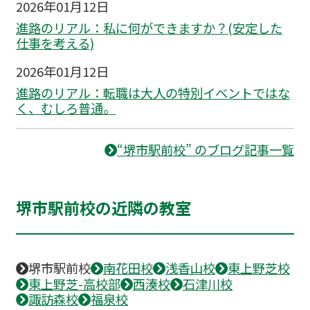
2026年01月12日
進路のリアル：私に何ができますか？(安定した
仕事を考える)
2026年01月12日
進路のリアル：転職は大人の特別イベントではな
く、むしろ普通。
“堺市駅前校” のブログ記事一覧
堺市駅前校の近隣の教室
堺市駅前校
南花田校
浅香山校
東上野芝校
東上野芝-高校部
西湊校
石津川校
諏訪森校
福泉校