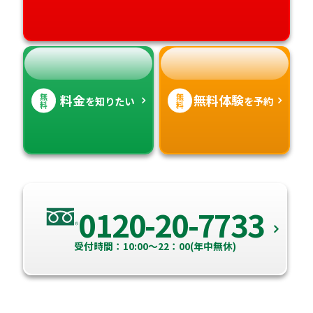
高知県
沖縄県
無
無
料金
無料体験
を知りたい
を予約
料
料
0120-20-7733
受付時間：10:00～22：00(年中無休)