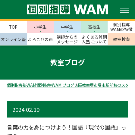
個別指導
TOP
小学生
中学生
高校生
WAMの特徴
講師からの
よくある質問
オンライン塾
よろこびの声
教室検索
メッセージ
入塾について
教室ブログ
個別指導塾WAM
個別指導WAM ブログ
大阪教室
堺市
堺市駅前校のスタッ
2024.02.19
言葉の力を身につけよう！国語『現代の国語』っ