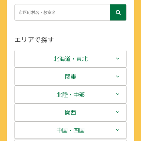
エリアで探す
北海道・東北
北海道
関東
青森県
茨城県
北陸・中部
岩手県
栃木県
新潟県
関西
宮城県
群馬県
富山県
三重県
中国・四国