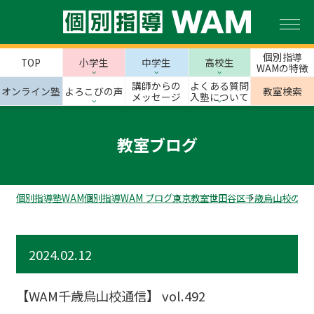
個別指導
TOP
小学生
中学生
高校生
WAMの特徴
講師からの
よくある質問
オンライン塾
よろこびの声
教室検索
メッセージ
入塾について
教室ブログ
個別指導塾WAM
個別指導WAM ブログ
東京教室
世田谷区
千歳烏山校のス
2024.02.12
【WAM千歳烏山校通信】 vol.492