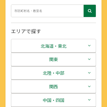
エリアで探す
北海道・東北
北海道
関東
青森県
茨城県
北陸・中部
岩手県
栃木県
新潟県
関西
宮城県
群馬県
富山県
三重県
中国・四国