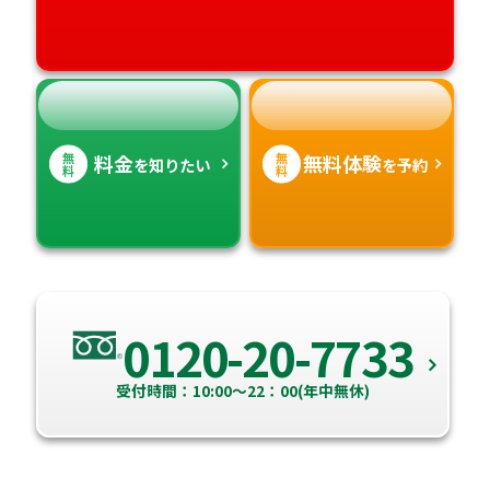
高知県
沖縄県
無
無
料金
無料体験
を知りたい
を予約
料
料
0120-20-7733
受付時間：10:00～22：00(年中無休)