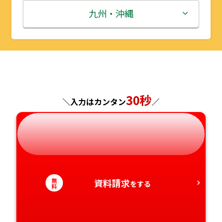
秋田県
埼玉県
石川県
滋賀県
鳥取県
九州・沖縄
山形県
千葉県
福井県
京都府
島根県
福岡県
福島県
東京都
山梨県
大阪府
岡山県
佐賀県
神奈川県
長野県
兵庫県
広島県
長崎県
30秒
＼入力はカンタン
／
岐阜県
奈良県
山口県
熊本県
静岡県
和歌山県
徳島県
大分県
愛知県
香川県
宮崎県
無
資料請求
をする
料
愛媛県
鹿児島県