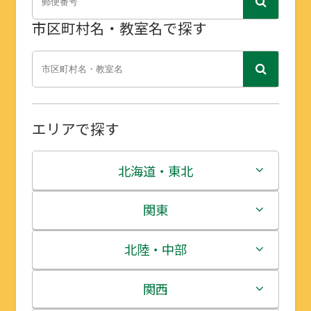
市区町村名・教室名で探す
エリアで探す
北海道・東北
北海道
関東
青森県
茨城県
北陸・中部
岩手県
栃木県
新潟県
関西