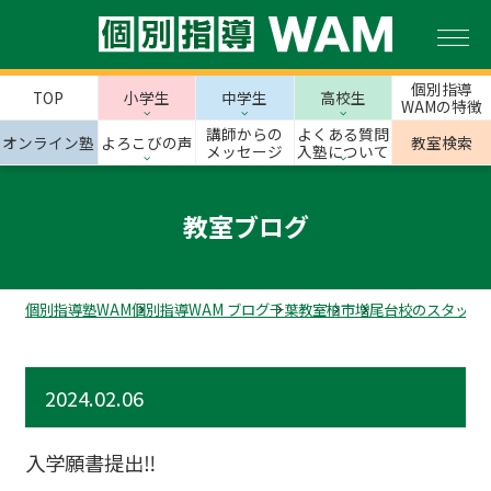
個別指導
TOP
小学生
中学生
高校生
WAMの特徴
講師からの
よくある質問
オンライン塾
よろこびの声
教室検索
メッセージ
入塾について
教室ブログ
個別指導塾WAM
個別指導WAM ブログ
千葉教室
柏市
増尾台校のスタッフ
2024.02.06
入学願書提出‼