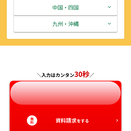
宮城県
群馬県
富山県
三重県
中国・四国
秋田県
埼玉県
石川県
滋賀県
鳥取県
九州・沖縄
山形県
千葉県
福井県
京都府
島根県
福岡県
福島県
東京都
山梨県
大阪府
岡山県
佐賀県
神奈川県
長野県
兵庫県
広島県
長崎県
30秒
＼入力はカンタン
／
岐阜県
奈良県
山口県
熊本県
静岡県
和歌山県
徳島県
大分県
無
愛知県
資料請求
香川県
宮崎県
をする
料