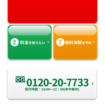
愛媛県
鹿児島県
高知県
沖縄県
無
無
料金
無料体験
を知りたい
を予約
料
料
0120-20-7733
受付時間：10:00～22：00(年中無休)