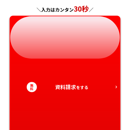
岐阜県
奈良県
山口県
熊本県
30秒
＼入力はカンタン
／
静岡県
和歌山県
徳島県
大分県
愛知県
香川県
宮崎県
愛媛県
鹿児島県
高知県
沖縄県
無
資料請求
をする
料