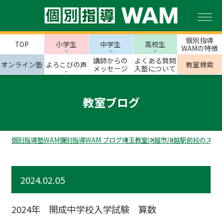
個別指導
TOP
小学生
中学生
高校生
WAMの特徴
講師からの
よくある質問
オンライン塾
よろこびの声
教室検索
メッセージ
入塾について
教室ブログ
個別指導塾WAM
個別指導WAM ブログ
埼玉教室
川越市
川越駅前校のスタ
2024.02.05
2024年 開成中学校入学試験 算数