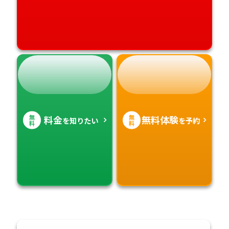
無
無
料金
無料体験
を知りたい
を予約
料
料