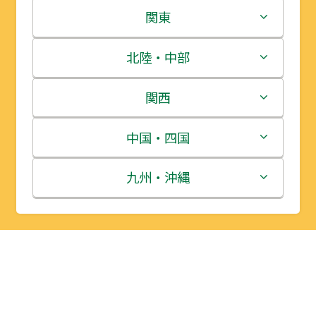
北海道
関東
青森県
茨城県
北陸・中部
岩手県
栃木県
新潟県
関西
宮城県
群馬県
富山県
三重県
中国・四国
秋田県
埼玉県
石川県
滋賀県
鳥取県
九州・沖縄
山形県
千葉県
福井県
京都府
島根県
福岡県
福島県
東京都
山梨県
大阪府
岡山県
佐賀県
神奈川県
長野県
兵庫県
広島県
長崎県