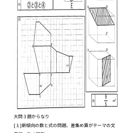
大問３題からなり
[１]新傾向の数と式の問題、差集め算がテーマの文