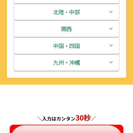
青森県
茨城県
北陸・中部
岩手県
栃木県
新潟県
関西
宮城県
群馬県
富山県
三重県
中国・四国
秋田県
埼玉県
石川県
滋賀県
鳥取県
九州・沖縄
山形県
千葉県
福井県
京都府
島根県
福岡県
福島県
東京都
山梨県
大阪府
岡山県
佐賀県
神奈川県
長野県
兵庫県
広島県
長崎県
30秒
＼入力はカンタン
／
岐阜県
奈良県
山口県
熊本県