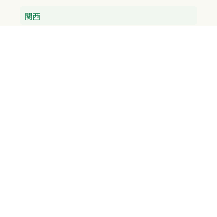
関西
兵庫県
大阪府
京都府
奈良県
滋賀県
三重県
和歌山県
中国・四国
広島県
香川県
愛媛県
徳島県
九州・沖縄
福岡県
佐賀県
長崎県
熊本県
沖縄県