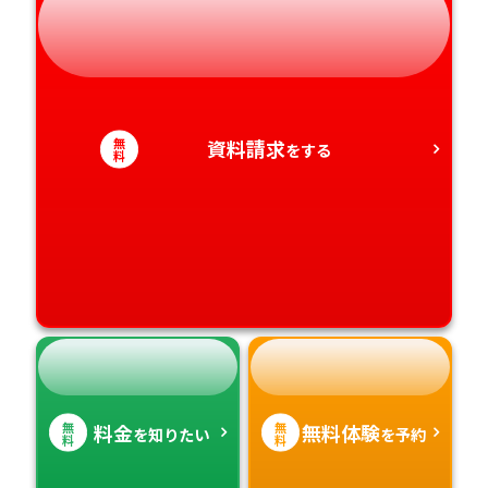
静岡県
和歌山県
徳島県
大分県
愛知県
香川県
宮崎県
無
資料請求
をする
料
愛媛県
鹿児島県
高知県
沖縄県
無
無
料金
無料体験
を知りたい
を予約
料
料