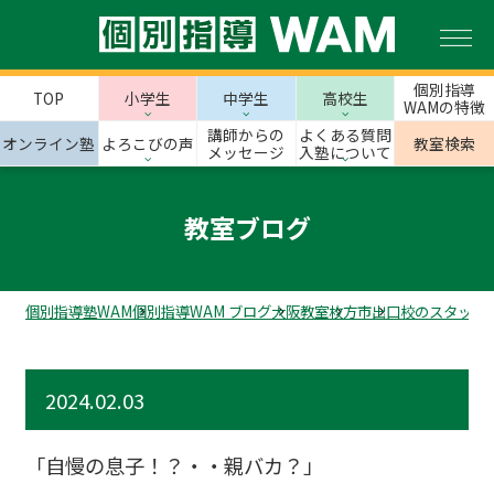
個別指導
TOP
小学生
中学生
高校生
WAMの特徴
講師からの
よくある質問
オンライン塾
よろこびの声
教室検索
メッセージ
入塾について
教室ブログ
個別指導塾WAM
個別指導WAM ブログ
大阪教室
枚方市
出口校のスタッフ
2024.02.03
「自慢の息子！？・・親バカ？」