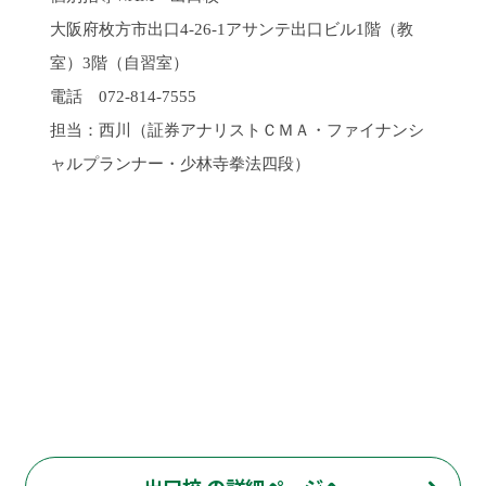
大阪府枚方市出口
4-26-1
アサンテ出口ビル
1
階（教
室）
3
階（自習室）
電話
072-814-7555
担当：西川
（証券アナリストＣＭＡ・ファイナンシ
ャルプランナー・少林寺拳法四段）