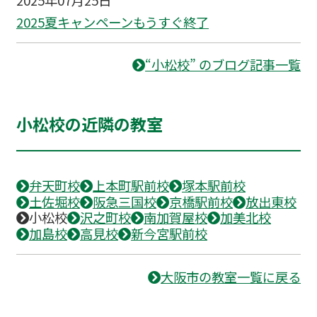
2025夏キャンペーンもうすぐ終了
“小松校” のブログ記事一覧
小松校の近隣の教室
弁天町校
上本町駅前校
塚本駅前校
土佐堀校
阪急三国校
京橋駅前校
放出東校
小松校
沢之町校
南加賀屋校
加美北校
加島校
高見校
新今宮駅前校
大阪市の教室一覧に戻る