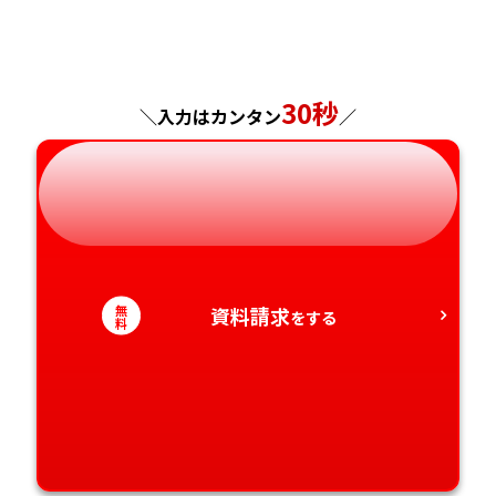
福島県
東京都
山梨県
大阪府
岡山県
佐賀県
神奈川県
長野県
兵庫県
広島県
長崎県
30秒
＼入力はカンタン
／
岐阜県
奈良県
山口県
熊本県
静岡県
和歌山県
徳島県
大分県
愛知県
香川県
宮崎県
無
資料請求
をする
料
愛媛県
鹿児島県
高知県
沖縄県