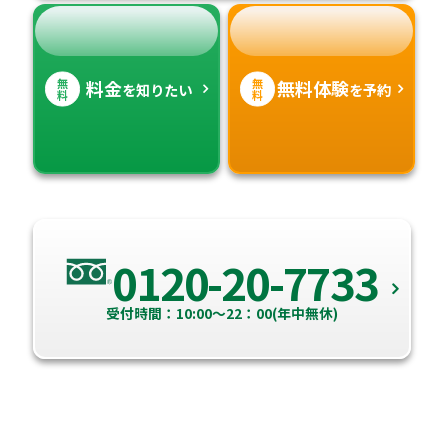
無
無
料金
無料体験
を知りたい
を予約
料
料
0120-20-7733
受付時間：10:00～22：00(年中無休)