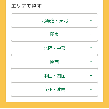
エリアで探す
北海道・東北
北海道
関東
青森県
茨城県
北陸・中部
岩手県
栃木県
新潟県
関西
宮城県
群馬県
富山県
三重県
中国・四国
秋田県
埼玉県
石川県
滋賀県
鳥取県
九州・沖縄
山形県
千葉県
福井県
京都府
島根県
福岡県