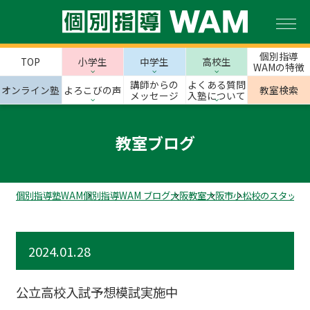
個別指導
TOP
小学生
中学生
高校生
WAMの特徴
講師からの
よくある質問
オンライン塾
よろこびの声
教室検索
メッセージ
入塾について
教室ブログ
個別指導塾WAM
個別指導WAM ブログ
大阪教室
大阪市
小松校のスタッフ
2024.01.28
公立高校入試予想模試実施中