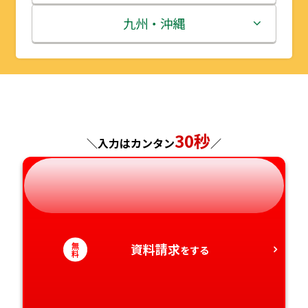
秋田県
埼玉県
石川県
滋賀県
鳥取県
九州・沖縄
山形県
千葉県
福井県
京都府
島根県
福岡県
福島県
東京都
山梨県
大阪府
岡山県
佐賀県
神奈川県
長野県
兵庫県
広島県
長崎県
30秒
＼入力はカンタン
／
岐阜県
奈良県
山口県
熊本県
静岡県
和歌山県
徳島県
大分県
無
資料請求
愛知県
香川県
をする
宮崎県
料
愛媛県
鹿児島県