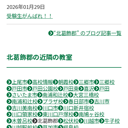
2026年01月29日
受験生がんばれ！！
“北葛飾郡” のブログ記事一覧
北葛飾郡の近隣の教室
上尾市
高校情報
朝霞校
三郷市
三郷校
戸田市
戸田公園校
戸田東
喜沢
戸田
さいたま市
南浦和辻校
大宮三橋校
南浦和辻校
プラザ校
春日部市
吉川市
吉川美南校
川口市
川口新井宿校
川口領家校
東川口戸塚校
南鳩ヶ谷校
木曽呂校
北葛飾郡
松伏校
川越市
牛子校
川越駅前校
草加市
柳島校