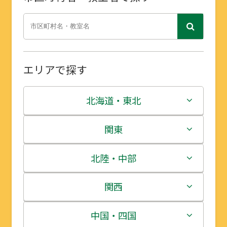
エリアで探す
北海道・東北
北海道
関東
青森県
茨城県
北陸・中部
岩手県
栃木県
新潟県
関西
宮城県
群馬県
富山県
三重県
中国・四国