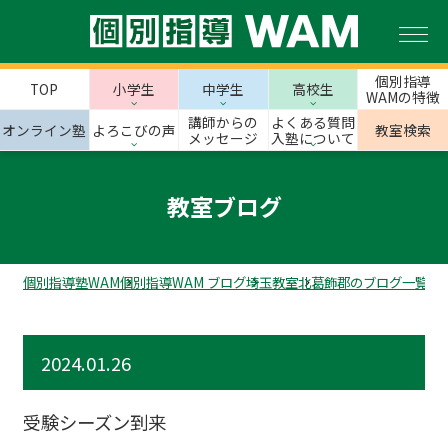
個別指導
TOP
小学生
中学生
高校生
WAMの特徴
講師からの
よくある質問
オンライン塾
よろこびの声
教室検索
メッセージ
入塾について
教室ブログ
個別指導塾WAM
個別指導WAM ブログ
埼玉教室
北葛飾郡のブログ一覧
受
2024.01.26
受験シーズン到来