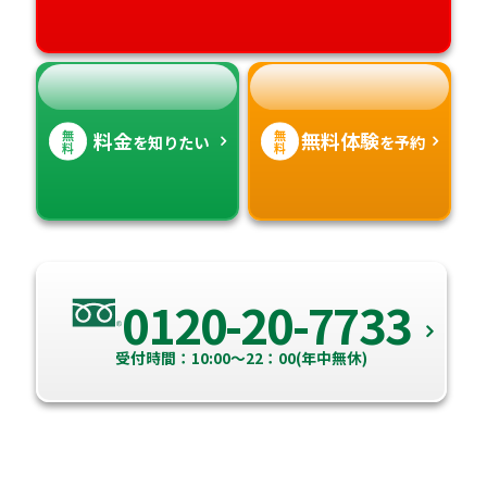
高知県
沖縄県
無
無
料金
無料体験
を知りたい
を予約
料
料
0120-20-7733
受付時間：10:00～22：00(年中無休)