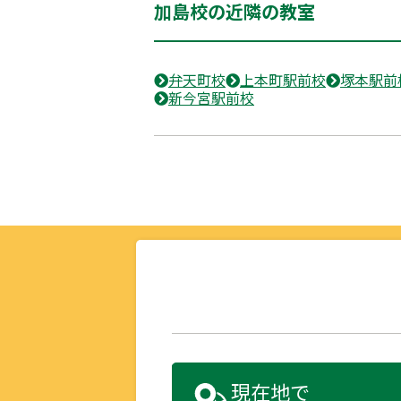
加島校の近隣の教室
弁天町校
上本町駅前校
塚本駅前
新今宮駅前校
現在地で