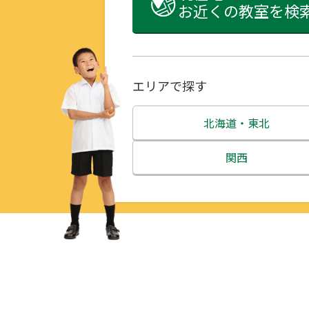
お近くの教室を検
エリアで探す
北海道・東北
北海道
関西
青森県
三重県
岩手県
滋賀県
宮城県
京都府
秋田県
大阪府