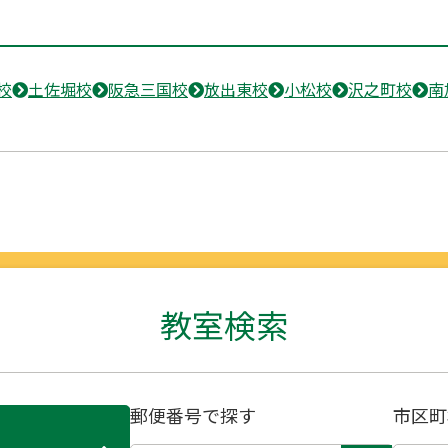
校
土佐堀校
阪急三国校
放出東校
小松校
沢之町校
南
教室検索
郵便番号で探す
市区町