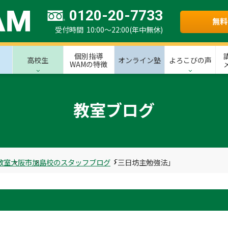
0120-20-7733
無料
受付時間 10:00～22:00(年中無休)
個別指導
高校生
オンライン塾
よろこびの声
WAMの特徴
教室ブログ
教室
大阪市
加島校のスタッフブログ
「三日坊主勉強法」