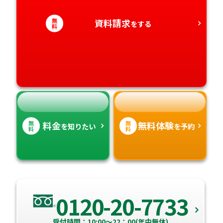
静岡県
和歌山県
徳島県
大分県
無
資料請求
をする
愛知県
料
香川県
宮崎県
愛媛県
鹿児島県
高知県
沖縄県
無
無
料金
無料体験
を知りたい
を予約
料
料
0120-20-7733
受付時間：10:00～22：00(年中無休)