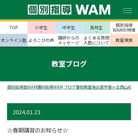
個別指導
TOP
小学生
中学生
高校生
WAMの特徴
講師からの
よくある質問
オンライン塾
よろこびの声
教室検索
メッセージ
入塾について
教室ブログ
個別指導塾WAM
個別指導WAM ブログ
愛知教室
名古屋市
星ヶ丘西山校の
2024.01.23
☆春期講習のお知らせ☆