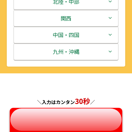
青森県
茨城県
北陸・中部
岩手県
栃木県
新潟県
関西
宮城県
群馬県
富山県
三重県
中国・四国
秋田県
埼玉県
石川県
滋賀県
鳥取県
九州・沖縄
山形県
千葉県
福井県
京都府
島根県
福岡県
福島県
東京都
山梨県
大阪府
岡山県
佐賀県
神奈川県
長野県
30秒
兵庫県
広島県
長崎県
＼入力はカンタン
／
岐阜県
奈良県
山口県
熊本県