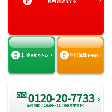
愛知県
資料請求
香川県
宮崎県
をする
料
愛媛県
鹿児島県
高知県
沖縄県
無
無
料金
無料体験
を知りたい
を予約
料
料
0120-20-7733
受付時間：10:00～22：00(年中無休)