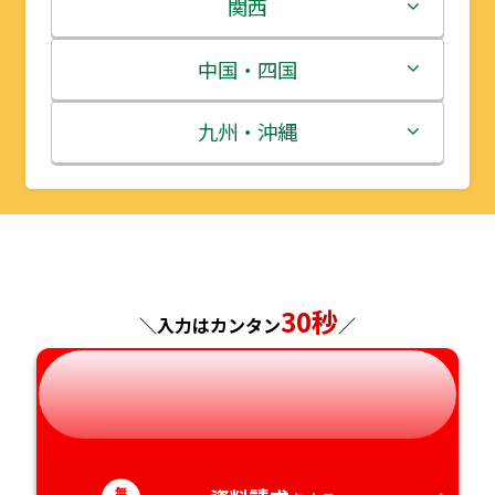
岩手県
栃木県
新潟県
関西
宮城県
群馬県
富山県
三重県
中国・四国
秋田県
埼玉県
石川県
滋賀県
鳥取県
九州・沖縄
山形県
千葉県
福井県
京都府
島根県
福岡県
福島県
東京都
山梨県
大阪府
岡山県
佐賀県
神奈川県
長野県
兵庫県
広島県
長崎県
30秒
＼入力はカンタン
／
岐阜県
奈良県
山口県
熊本県
静岡県
和歌山県
徳島県
大分県
無