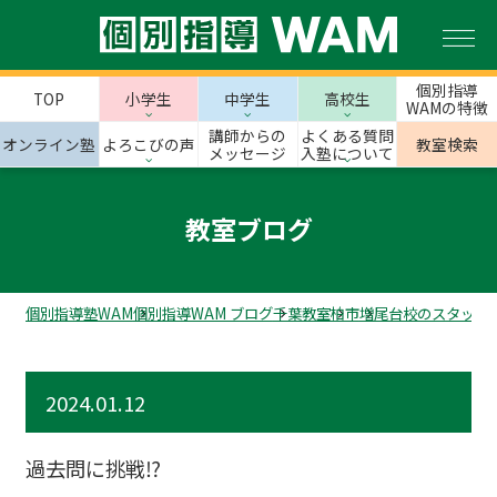
個別指導
TOP
小学生
中学生
高校生
WAMの特徴
講師からの
よくある質問
オンライン塾
よろこびの声
教室検索
メッセージ
入塾について
教室ブログ
個別指導塾WAM
個別指導WAM ブログ
千葉教室
柏市
増尾台校のスタッフ
2024.01.12
過去問に挑戦⁉