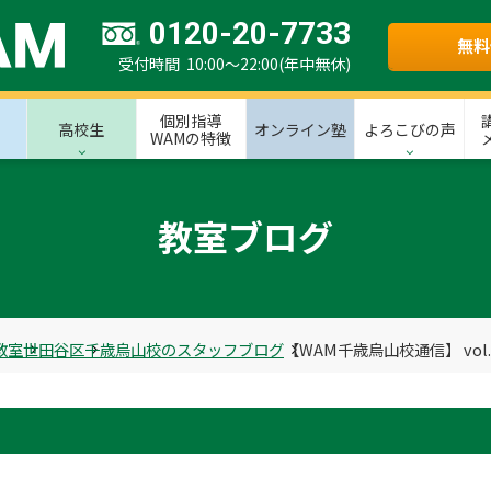
0120-20-7733
無料
受付時間 10:00～22:00(年中無休)
個別指導
高校生
オンライン塾
よろこびの声
WAMの特徴
教室ブログ
教室
世田谷区
千歳烏山校のスタッフブログ
【WAM千歳烏山校通信】 vol.