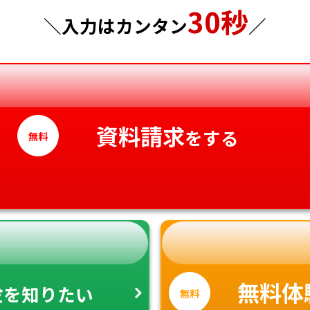
30秒
＼入力はカンタン
／
神奈川県
徳島県
香川県
愛媛県
高知県
資料請求
をする
無料
金
無料体
を知りたい
無料