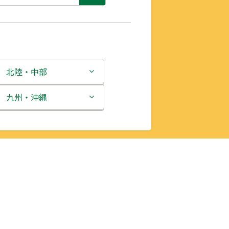
北陸・中部
新潟県
九州・沖縄
富山県
福岡県
石川県
佐賀県
福井県
長崎県
山梨県
熊本県
長野県
大分県