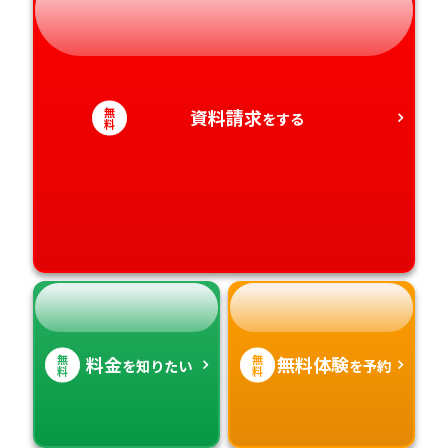
静岡県
和歌山県
徳島県
大分県
愛知県
香川県
宮崎県
無
資料請求
をする
料
愛媛県
鹿児島県
高知県
沖縄県
無
無
料金
無料体験
を知りたい
を予約
料
料