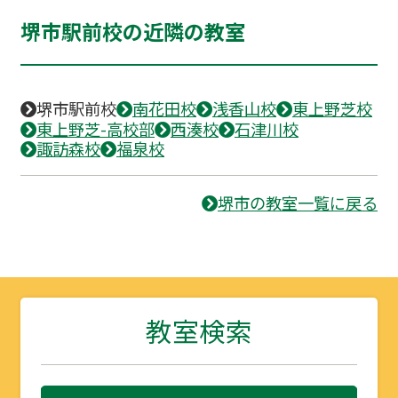
堺市駅前校の近隣の教室
堺市駅前校
南花田校
浅香山校
東上野芝校
東上野芝-高校部
西湊校
石津川校
諏訪森校
福泉校
堺市の教室一覧に戻る
教室検索