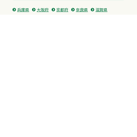
兵庫県
大阪府
京都府
奈良県
滋賀県
三重県
和歌山県
中国・四国
広島県
香川県
愛媛県
徳島県
九州・沖縄
福岡県
佐賀県
長崎県
熊本県
沖縄県
プライバシーポリシー
H.M.GROUP
WAMからのお知らせ
サイトマップ