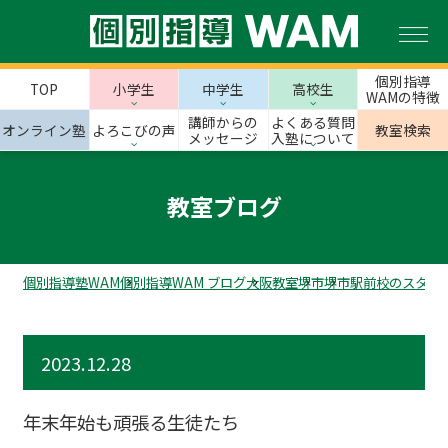
個別指導
TOP
小学生
中学生
高校生
WAMの特徴
講師からの
よくある質問
オンライン塾
よろこびの声
教室検索
メッセージ
入塾について
教室ブログ
個別指導塾WAM
個別指導WAM ブログ
大阪教室
堺市
堺市駅前校のスタッ
2023.12.28
年末年始も頑張る生徒たち