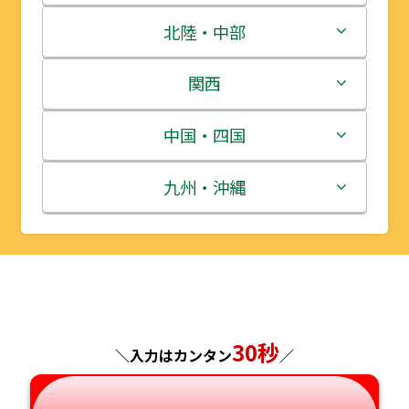
青森県
茨城県
北陸・中部
岩手県
栃木県
新潟県
関西
宮城県
群馬県
富山県
三重県
中国・四国
秋田県
埼玉県
石川県
滋賀県
鳥取県
九州・沖縄
山形県
千葉県
福井県
京都府
島根県
福岡県
福島県
東京都
山梨県
大阪府
岡山県
佐賀県
神奈川県
長野県
兵庫県
広島県
長崎県
30秒
＼入力はカンタン
／
岐阜県
奈良県
山口県
熊本県