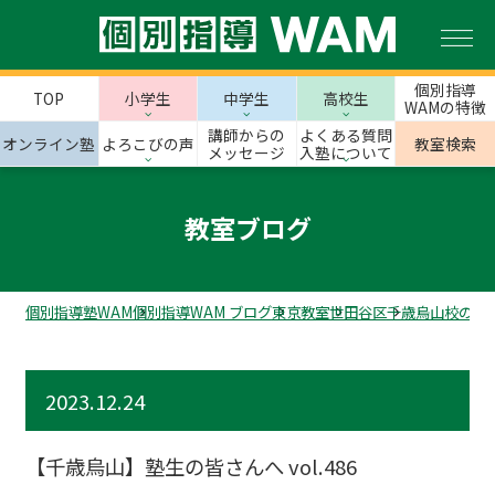
個別指導
TOP
小学生
中学生
高校生
WAMの特徴
講師からの
よくある質問
オンライン塾
よろこびの声
教室検索
メッセージ
入塾について
教室ブログ
個別指導塾WAM
個別指導WAM ブログ
東京教室
世田谷区
千歳烏山校のス
2023.12.24
【千歳烏山】塾生の皆さんへ vol.486