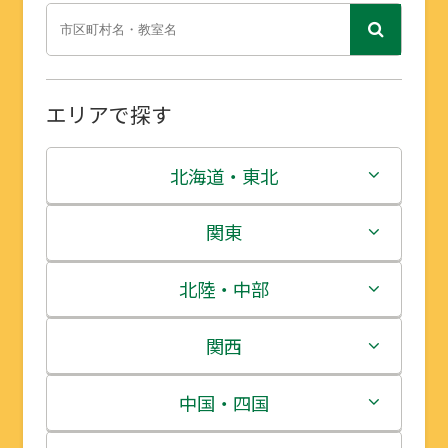
エリアで探す
北海道・東北
北海道
関東
青森県
茨城県
北陸・中部
岩手県
栃木県
新潟県
関西
宮城県
群馬県
富山県
三重県
中国・四国