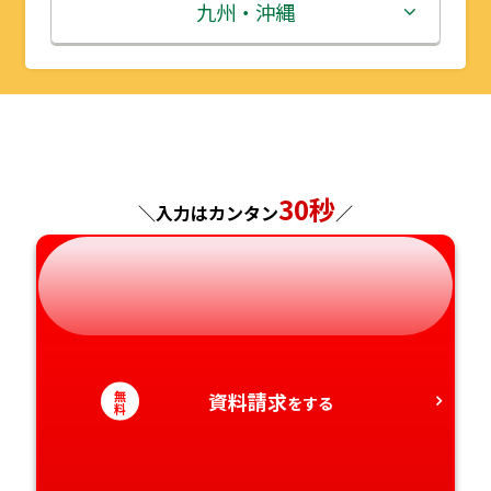
秋田県
埼玉県
石川県
滋賀県
鳥取県
九州・沖縄
山形県
千葉県
福井県
京都府
島根県
福岡県
福島県
東京都
山梨県
大阪府
岡山県
佐賀県
神奈川県
長野県
兵庫県
広島県
長崎県
30秒
＼入力はカンタン
／
岐阜県
奈良県
山口県
熊本県
静岡県
和歌山県
徳島県
大分県
愛知県
香川県
宮崎県
無
資料請求
をする
料
愛媛県
鹿児島県