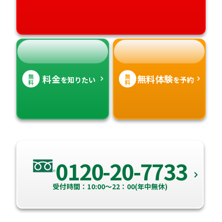
高知県
沖縄県
無
無
料金
無料体験
を知りたい
を予約
料
料
0120-20-7733
受付時間：10:00～22：00(年中無休)