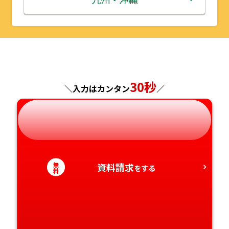
山形県
千葉県
福井県
京都府
島根県
福岡県
福島県
東京都
山梨県
大阪府
岡山県
佐賀県
神奈川県
長野県
兵庫県
広島県
長崎県
30秒
＼入力はカンタン
／
岐阜県
奈良県
山口県
熊本県
静岡県
和歌山県
徳島県
大分県
無
資料請求
愛知県
をする
香川県
宮崎県
料
愛媛県
鹿児島県
高知県
沖縄県