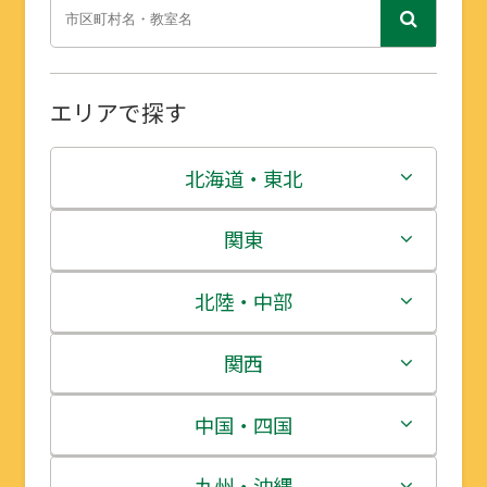
エリアで探す
北海道・東北
北海道
関東
青森県
茨城県
北陸・中部
岩手県
栃木県
新潟県
関西
宮城県
群馬県
富山県
三重県
中国・四国
秋田県
埼玉県
石川県
滋賀県
鳥取県
九州・沖縄