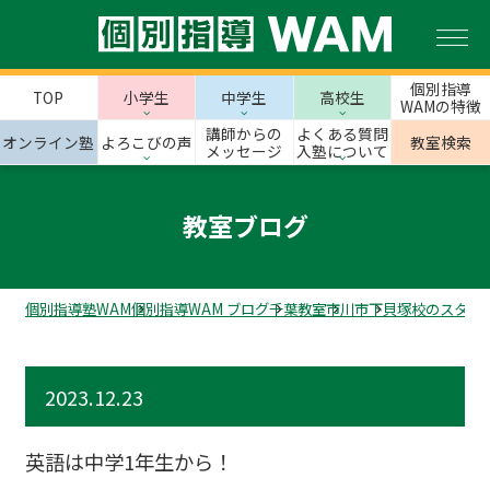
個別指導
TOP
小学生
中学生
高校生
WAMの特徴
講師からの
よくある質問
オンライン塾
よろこびの声
教室検索
メッセージ
入塾について
教室ブログ
個別指導塾WAM
個別指導WAM ブログ
千葉教室
市川市
下貝塚校のスタッ
2023.12.23
英語は中学1年生から！