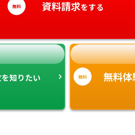
資料請求
をする
無料
金
無料体
を知りたい
無料