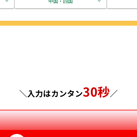
中国・四国
栃木県
鳥取県
群馬県
島根県
埼玉県
岡山県
千葉県
広島県
東京都
山口県
30秒
神奈川県
徳島県
＼入力はカンタン
／
香川県
愛媛県
高知県