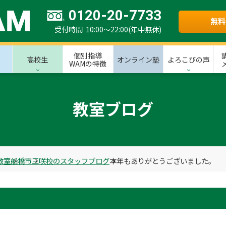
0120-20-7733
無料
受付時間 10:00～22:00(年中無休)
個別指導
高校生
オンライン塾
よろこびの声
WAMの特徴
教室ブログ
教室
船橋市
三咲校のスタッフブログ
本年もありがとうございました。