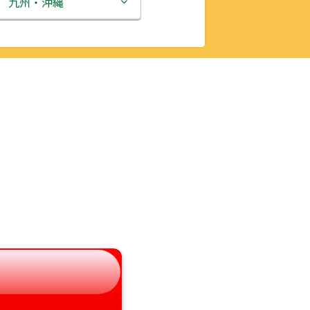
九州・沖縄
富山県
福岡県
石川県
佐賀県
福井県
長崎県
山梨県
熊本県
長野県
大分県
岐阜県
宮崎県
静岡県
鹿児島県
愛知県
沖縄県