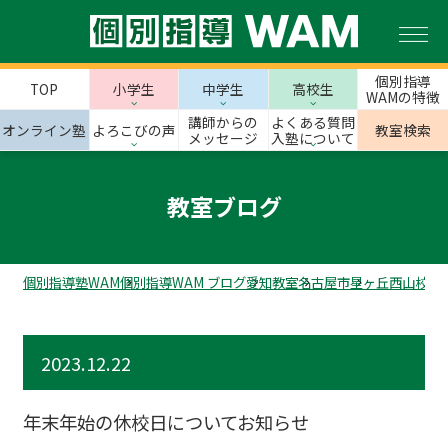
個別指導
TOP
小学生
中学生
高校生
WAMの特徴
講師からの
よくある質問
オンライン塾
よろこびの声
教室検索
メッセージ
入塾について
教室ブログ
個別指導塾WAM
個別指導WAM ブログ
愛知教室
名古屋市
星ヶ丘西山校の
2023.12.22
年末年始の休校日についてお知らせ