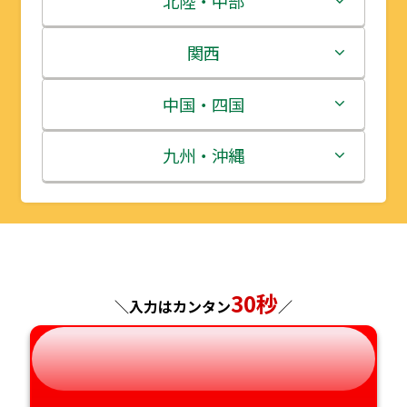
北陸・中部
岩手県
栃木県
新潟県
関西
宮城県
群馬県
富山県
三重県
中国・四国
秋田県
埼玉県
石川県
滋賀県
鳥取県
九州・沖縄
山形県
千葉県
福井県
京都府
島根県
福岡県
福島県
東京都
山梨県
大阪府
岡山県
佐賀県
30秒
神奈川県
長野県
兵庫県
広島県
長崎県
＼入力はカンタン
／
岐阜県
奈良県
山口県
熊本県
静岡県
和歌山県
徳島県