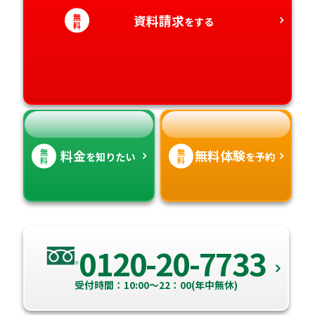
大分県
無
資料請求
をする
料
愛知県
香川県
宮崎県
愛媛県
鹿児島県
高知県
沖縄県
無
無
料金
無料体験
を知りたい
を予約
料
料
0120-20-7733
受付時間：10:00～22：00(年中無休)