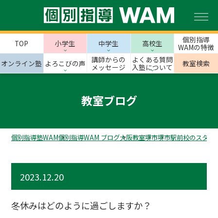
個別指導
TOP
小学生
中学生
高校生
WAMの特徴
講師からの
よくある質問
オンライン塾
よろこびの声
教室検索
メッセージ
入塾について
教室ブログ
個別指導塾WAM
個別指導WAM ブログ
大阪教室
堺市
堺市駅前校のスタッ
2023.12.20
冬休みはどのように過ごしますか？