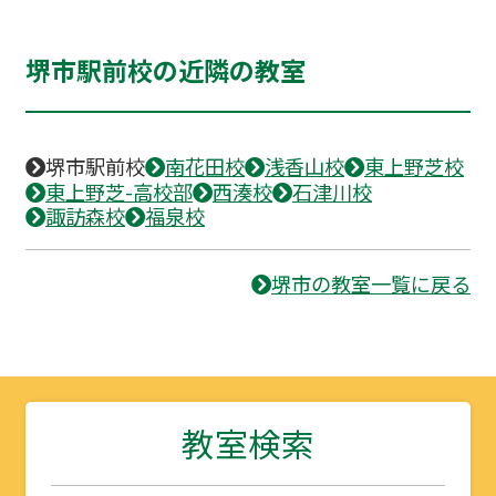
堺市駅前校の近隣の教室
堺市駅前校
南花田校
浅香山校
東上野芝校
東上野芝-高校部
西湊校
石津川校
諏訪森校
福泉校
堺市の教室一覧に戻る
教室検索