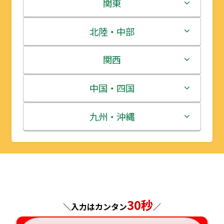
北海道
関東
青森県
茨城県
北陸・中部
岩手県
栃木県
新潟県
関西
宮城県
群馬県
富山県
三重県
中国・四国
秋田県
埼玉県
石川県
滋賀県
鳥取県
九州・沖縄
山形県
千葉県
福井県
京都府
島根県
福岡県
福島県
東京都
山梨県
大阪府
岡山県
佐賀県
神奈川県
長野県
兵庫県
広島県
長崎県
30秒
＼入力はカンタン
／