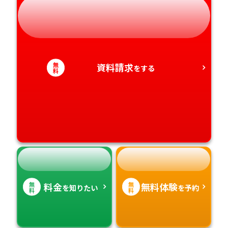
岐阜県
奈良県
山口県
熊本県
静岡県
和歌山県
徳島県
大分県
愛知県
香川県
宮崎県
無
資料請求
をする
料
愛媛県
鹿児島県
高知県
沖縄県
無
無
料金
無料体験
を知りたい
を予約
料
料