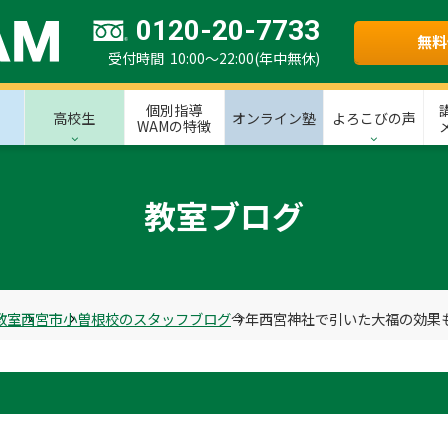
0120-20-7733
無料
受付時間 10:00～22:00(年中無休)
個別指導
高校生
オンライン塾
よろこびの声
WAMの特徴
教室ブログ
教室
西宮市
小曽根校のスタッフブログ
今年西宮神社で引いた大福の効果