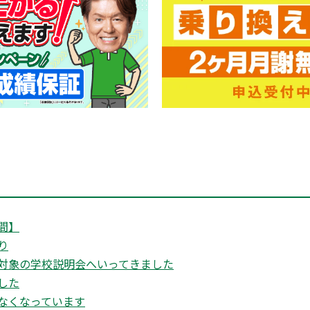
間】
り
対象の学校説明会へいってきました
した
なくなっています