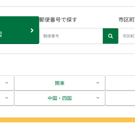
郵便番号で探す
市区町
索
関東
茨城県
中国・四国
栃木県
鳥取県
群馬県
島根県