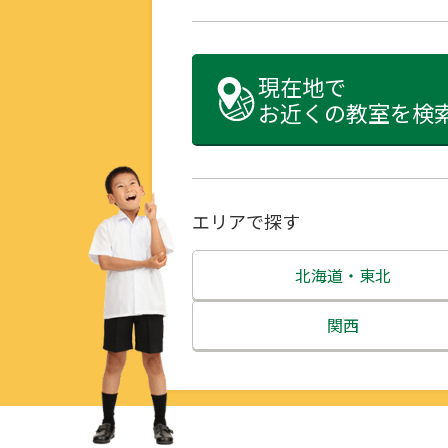
現在地で
お近くの教室を検
エリアで探す
北海道・東北
北海道
関西
青森県
三重県
岩手県
滋賀県