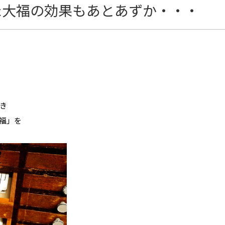
た大福の効果もあとあずか・・・
き
福」を