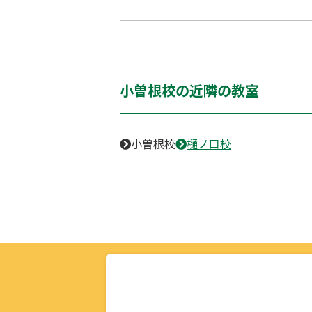
小曽根校の近隣の教室
小曽根校
樋ノ口校