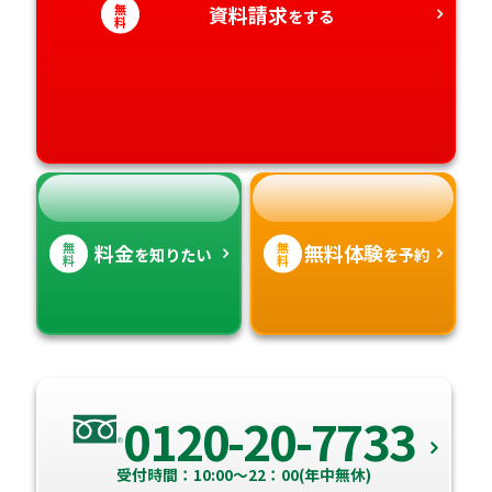
愛知県
無
資料請求
香川県
宮崎県
をする
料
愛媛県
鹿児島県
高知県
沖縄県
無
無
料金
無料体験
を知りたい
を予約
料
料
0120-20-7733
受付時間：10:00～22：00(年中無休)