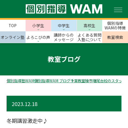
個別指導
TOP
小学生
中学生
高校生
WAMの特徴
講師からの
よくある質問
オンライン塾
よろこびの声
教室検索
メッセージ
入塾について
教室ブログ
個別指導塾WAM
個別指導WAM ブログ
千葉教室
柏市
増尾台校のスタッフ
2023.12.18
冬期講習激走中♪