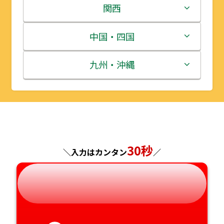
岩手県
栃木県
新潟県
関西
宮城県
群馬県
富山県
三重県
中国・四国
秋田県
埼玉県
石川県
滋賀県
鳥取県
九州・沖縄
山形県
千葉県
福井県
京都府
島根県
福岡県
福島県
東京都
山梨県
大阪府
岡山県
佐賀県
神奈川県
長野県
兵庫県
広島県
長崎県
30秒
＼入力はカンタン
／
岐阜県
奈良県
山口県
熊本県
静岡県
和歌山県
徳島県
大分県