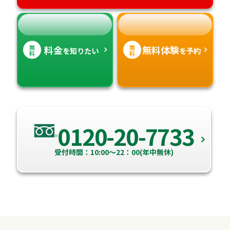
無
無
料金
無料体験
を知りたい
を予約
料
料
0120-20-7733
受付時間：10:00～22：00(年中無休)