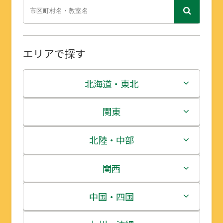
エリアで探す
北海道・東北
北海道
関東
青森県
茨城県
北陸・中部
岩手県
栃木県
新潟県
関西
宮城県
群馬県
富山県
三重県
中国・四国
秋田県
埼玉県
石川県
滋賀県