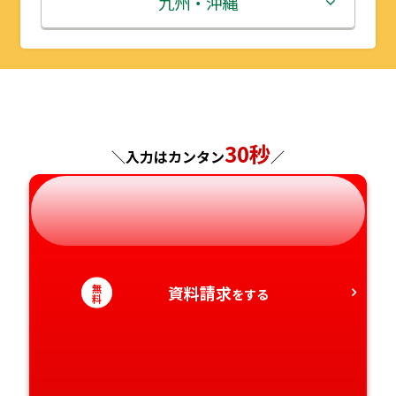
鳥取県
九州・沖縄
山形県
千葉県
福井県
京都府
島根県
福岡県
福島県
東京都
山梨県
大阪府
岡山県
佐賀県
神奈川県
長野県
兵庫県
広島県
長崎県
30秒
＼入力はカンタン
／
岐阜県
奈良県
山口県
熊本県
静岡県
和歌山県
徳島県
大分県
無
資料請求
愛知県
をする
香川県
宮崎県
料
愛媛県
鹿児島県
高知県
沖縄県