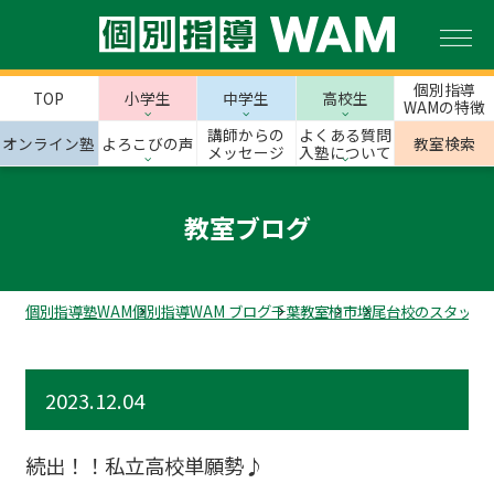
個別指導
TOP
小学生
中学生
高校生
WAMの特徴
講師からの
よくある質問
オンライン塾
よろこびの声
教室検索
メッセージ
入塾について
教室ブログ
個別指導塾WAM
個別指導WAM ブログ
千葉教室
柏市
増尾台校のスタッフ
2023.12.04
続出！！私立高校単願勢♪