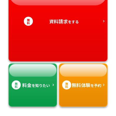
愛知県
香川県
宮崎県
無
資料請求
をする
料
愛媛県
鹿児島県
高知県
沖縄県
無
無
料金
無料体験
を知りたい
を予約
料
料