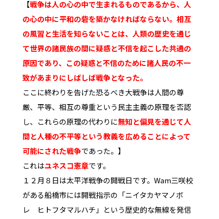
【
戦争は人の心の中で生まれるものであるから、人
の心の中に平和の砦を築かなければならない。相互
の風習と生活を知らないことは、人類の歴史を通じ
て世界の諸民族の間に疑惑と不信を起こした共通の
原因であり、この疑惑と不信のために諸人民の不一
致があまりにしばしば戦争となった。
ここに終わりを告げた恐るべき大戦争は人間の尊
厳、平等、相互の尊重という民主主義の原理を否認
し、これらの原理の代わりに
無知と偏見を通じて人
間と人種の不平等という教義を広めることによって
可能にされた戦争
であった。】
これは
ユネスコ憲章
です。
１２月８日は太平洋戦争の開戦日です。Wam三咲校
がある船橋市には開戦指示の「ニイタカヤマノボ
レ ヒトフタマルハチ」という歴史的な無線を発信