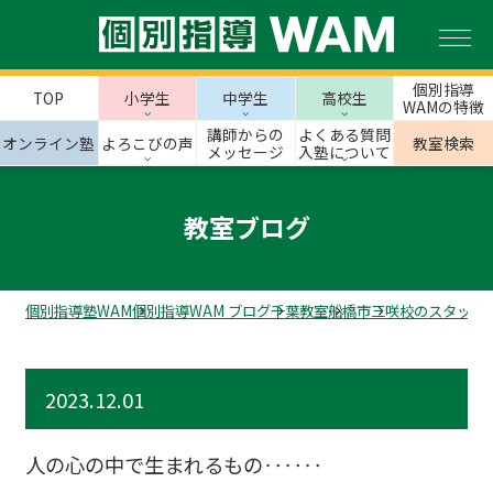
個別指導
TOP
小学生
中学生
高校生
WAMの特徴
講師からの
よくある質問
オンライン塾
よろこびの声
教室検索
メッセージ
入塾について
教室ブログ
個別指導塾WAM
個別指導WAM ブログ
千葉教室
船橋市
三咲校のスタッフ
2023.12.01
人の心の中で生まれるもの‥‥‥