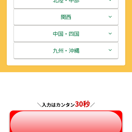
北陸・中部
岩手県
栃木県
新潟県
関西
宮城県
群馬県
富山県
三重県
中国・四国
秋田県
埼玉県
石川県
滋賀県
鳥取県
九州・沖縄
山形県
千葉県
福井県
京都府
島根県
福岡県
福島県
東京都
山梨県
大阪府
岡山県
佐賀県
神奈川県
長野県
兵庫県
広島県
長崎県
30秒
＼入力はカンタン
／
岐阜県
奈良県
山口県
熊本県
静岡県
和歌山県
徳島県
大分県