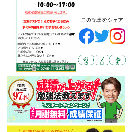
この記事をシェア
前
ブ
次
の
ロ
の
記
グ
記
事
一
事
へ
覧
へ
へ