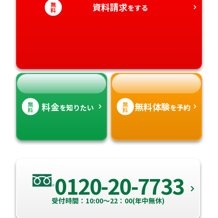
無
資料請求
をする
愛知県
料
香川県
宮崎県
愛媛県
鹿児島県
高知県
沖縄県
無
無
料金
無料体験
を知りたい
を予約
料
料
0120-20-7733
受付時間：10:00～22：00(年中無休)