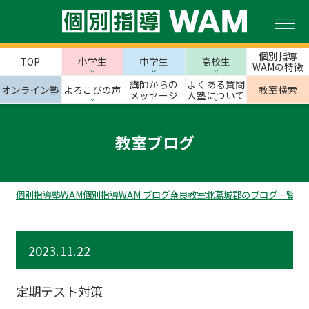
個別指導
TOP
小学生
中学生
高校生
WAMの特徴
講師からの
よくある質問
オンライン塾
よろこびの声
教室検索
メッセージ
入塾について
教室ブログ
個別指導塾WAM
個別指導WAM ブログ
奈良教室
北葛城郡のブログ一覧
上
2023.11.22
定期テスト対策