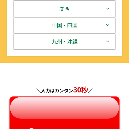
岩手県
栃木県
新潟県
関西
宮城県
群馬県
富山県
三重県
中国・四国
秋田県
埼玉県
石川県
滋賀県
鳥取県
九州・沖縄
山形県
千葉県
福井県
京都府
島根県
福岡県
福島県
東京都
山梨県
大阪府
岡山県
佐賀県
神奈川県
長野県
30秒
兵庫県
広島県
長崎県
＼入力はカンタン
／
岐阜県
奈良県
山口県
熊本県
静岡県
和歌山県
徳島県
大分県