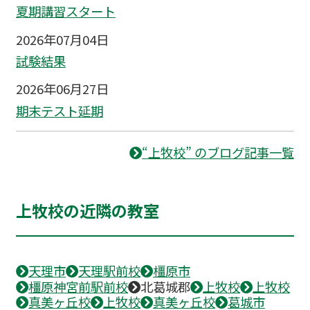
夏期講習スタート
2026年07月04日
試験結果
2026年06月27日
期末テスト延期
“上牧校” のブログ記事一覧
上牧校の近隣の教室
天理市
天理駅前校
橿原市
橿原神宮前駅前校
北葛城郡
上牧校
上牧校
真美ヶ丘校
上牧校
真美ヶ丘校
葛城市