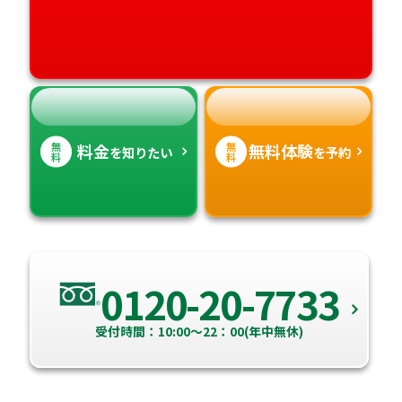
愛媛県
鹿児島県
高知県
沖縄県
無
無
料金
無料体験
を知りたい
を予約
料
料
0120-20-7733
受付時間：10:00～22：00(年中無休)