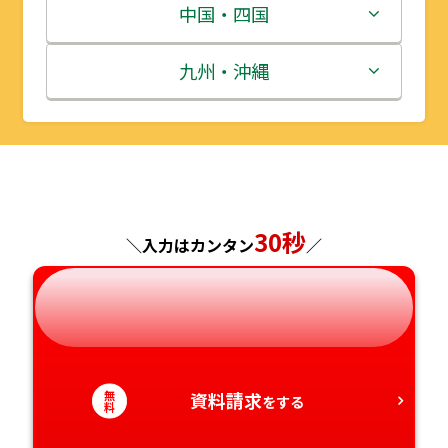
宮城県
群馬県
富山県
三重県
中国・四国
秋田県
埼玉県
石川県
滋賀県
鳥取県
九州・沖縄
山形県
千葉県
福井県
京都府
島根県
福岡県
福島県
東京都
山梨県
大阪府
岡山県
佐賀県
神奈川県
長野県
兵庫県
広島県
長崎県
30秒
＼入力はカンタン
／
岐阜県
奈良県
山口県
熊本県
静岡県
和歌山県
徳島県
大分県
無
資料請求
愛知県
香川県
宮崎県
をする
料