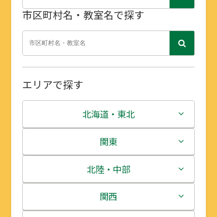
市区町村名・教室名で探す
エリアで探す
北海道・東北
北海道
関東
青森県
茨城県
北陸・中部
岩手県
栃木県
新潟県
関西