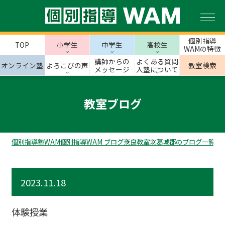
個別指導
TOP
小学生
中学生
高校生
WAMの特徴
講師からの
よくある質問
オンライン塾
よろこびの声
教室検索
メッセージ
入塾について
教室ブログ
個別指導塾WAM
個別指導WAM ブログ
奈良教室
北葛城郡のブログ一覧
上
2023.11.18
体験授業