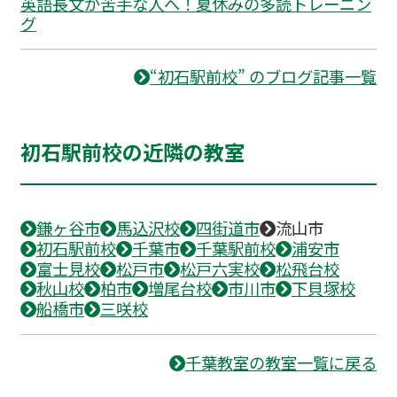
英語長文が苦手な人へ！夏休みの多読トレーニン
グ
“初石駅前校” のブログ記事一覧
初石駅前校の近隣の教室
鎌ヶ谷市
馬込沢校
四街道市
流山市
初石駅前校
千葉市
千葉駅前校
浦安市
富士見校
松戸市
松戸六実校
松飛台校
秋山校
柏市
増尾台校
市川市
下貝塚校
船橋市
三咲校
千葉教室の教室一覧に戻る