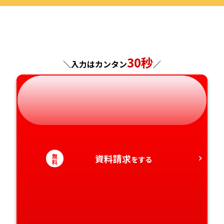
福島県
東京都
山梨県
大阪府
岡山県
佐賀県
神奈川県
長野県
兵庫県
広島県
長崎県
30秒
＼入力はカンタン
／
岐阜県
奈良県
山口県
熊本県
静岡県
和歌山県
徳島県
大分県
愛知県
香川県
宮崎県
無
資料請求
をする
愛媛県
鹿児島県
料
高知県
沖縄県