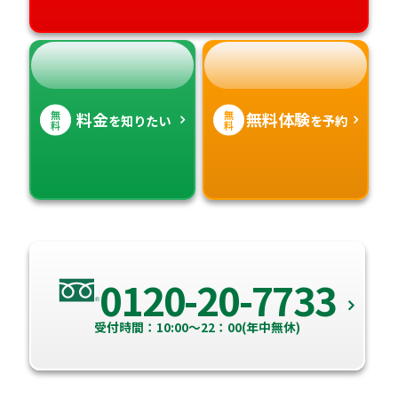
無
無
料金
無料体験
を知りたい
を予約
料
料
0120-20-7733
受付時間：10:00～22：00(年中無休)