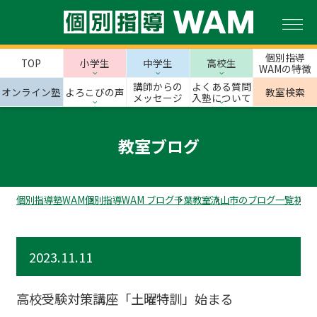
個別指導
TOP
小学生
中学生
高校生
WAMの特徴
講師からの
よくある質問
オンライン塾
よろこびの声
教室検索
メッセージ
入塾について
教室ブログ
個別指導塾WAM
個別指導WAM ブログ
千葉教室
流山市のブログ一覧
初石
2023.11.11
高校受験対策講座「土曜特訓」始まる