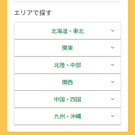
エリアで探す
北海道・東北
北海道
関東
青森県
茨城県
北陸・中部
岩手県
栃木県
新潟県
関西
宮城県
群馬県
富山県
三重県
中国・四国
秋田県
埼玉県
石川県
滋賀県
鳥取県
九州・沖縄
山形県
千葉県
福井県
京都府
島根県
福岡県