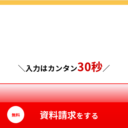
群馬県
島根県
埼玉県
岡山県
千葉県
広島県
東京都
山口県
30秒
神奈川県
徳島県
＼入力はカンタン
／
香川県
愛媛県
高知県
資料請求
をする
無料