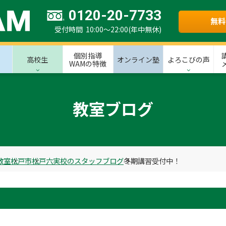
0120-20-7733
無料
受付時間 10:00～22:00(年中無休)
個別指導
高校生
オンライン塾
よろこびの声
WAMの特徴
教室ブログ
教室
松戸市
松戸六実校のスタッフブログ
冬期講習受付中！