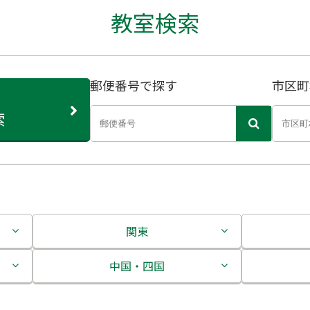
教室検索
郵便番号で探す
市区町
索
関東
茨城県
中国・四国
栃木県
鳥取県