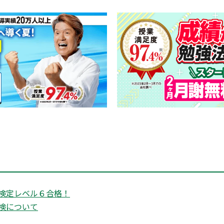
検定レベル６合格！
検について