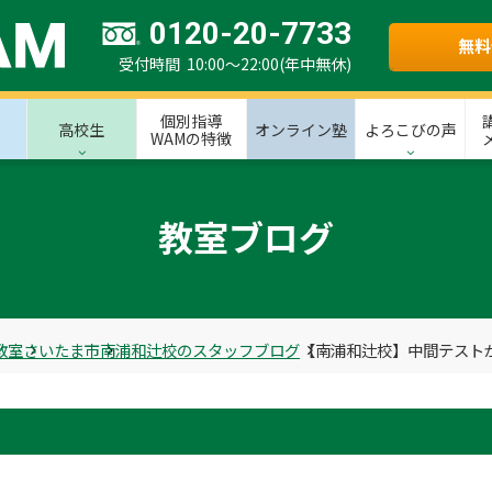
0120-20-7733
無料
受付時間 10:00～22:00(年中無休)
個別指導
高校生
オンライン塾
よろこびの声
WAMの特徴
教室ブログ
教室
さいたま市
南浦和辻校のスタッフブログ
【南浦和辻校】中間テスト