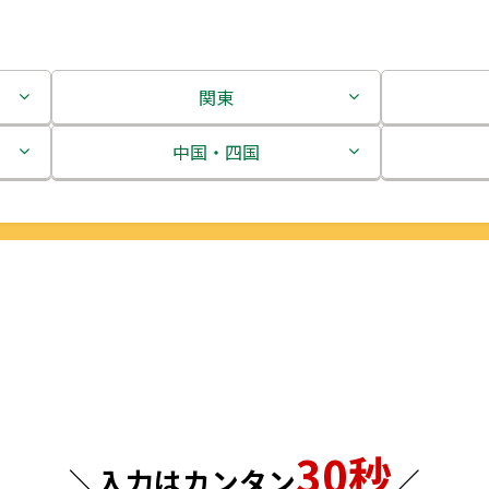
関東
茨城県
中国・四国
栃木県
鳥取県
群馬県
島根県
埼玉県
岡山県
千葉県
広島県
東京都
山口県
30秒
神奈川県
徳島県
＼入力はカンタン
／