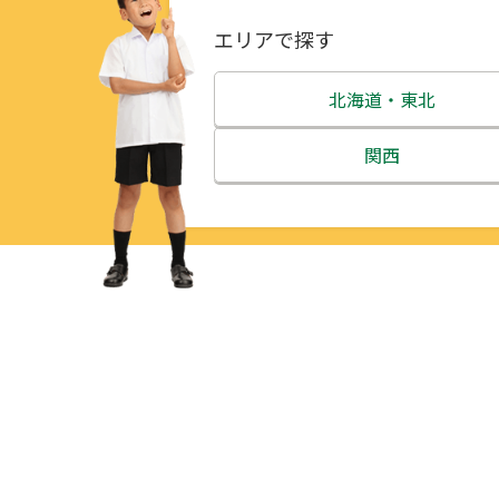
エリアで探す
北海道・東北
北海道
関西
青森県
三重県
岩手県
滋賀県
宮城県
京都府
秋田県
大阪府
山形県
兵庫県
福島県
奈良県