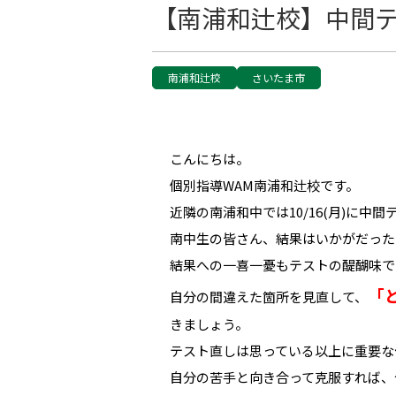
【南浦和辻校】中間
南浦和辻校
さいたま市
こんにちは。
個別指導WAM南浦和辻校です。
近隣の南浦和中では10/16(月)に中
南中生の皆さん、結果はいかがだった
結果への一喜一憂もテストの醍醐味で
「
自分の間違えた箇所を見直して、
きましょう。
テスト直しは思っている以上に重要な
自分の苦手と向き合って克服すれば、