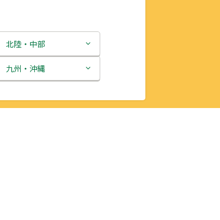
北陸・中部
新潟県
九州・沖縄
富山県
福岡県
石川県
佐賀県
福井県
長崎県
山梨県
熊本県
長野県
大分県
岐阜県
宮崎県