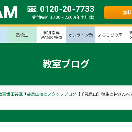
0120-20-7733
無料
受付時間 10:00～22:00(年中無休)
個別指導
高校生
オンライン塾
よろこびの声
WAMの特徴
教室ブログ
教室
世田谷区
千歳烏山校のスタッフブログ
【千歳烏山】塾生の皆さんへ vo