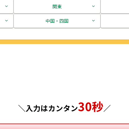
関東
茨城県
中国・四国
栃木県
鳥取県
群馬県
島根県
埼玉県
岡山県
千葉県
広島県
東京都
山口県
30秒
神奈川県
徳島県
＼入力はカンタン
／
香川県