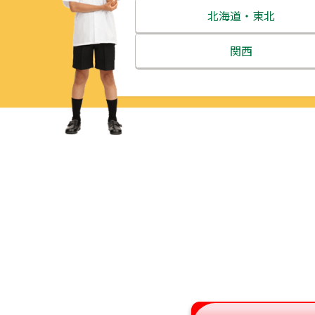
北海道・東北
北海道
関西
青森県
三重県
岩手県
滋賀県
宮城県
京都府
秋田県
大阪府
山形県
兵庫県
福島県
奈良県
和歌山県