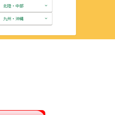
北陸・中部
新潟県
九州・沖縄
富山県
福岡県
石川県
佐賀県
福井県
長崎県
山梨県
熊本県
長野県
大分県
岐阜県
宮崎県
静岡県
鹿児島県