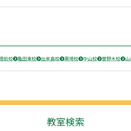
港前校
亀田東校
出来島校
黒埼校
中山校
曽野木校
山
教室検索