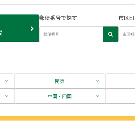
郵便番号で探す
市区町
索
関東
茨城県
中国・四国
栃木県
鳥取県
群馬県
島根県