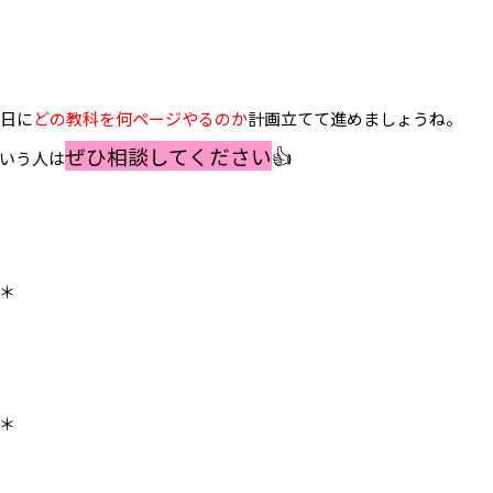
の日に
どの教科を何ページやるのか
計画立てて進めましょうね。
ぜひ相談してください
👍
いう人は
＊
＊