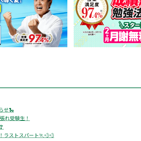
せ🐍
頑張れ受験生！

ラストスパート🏃💨💨