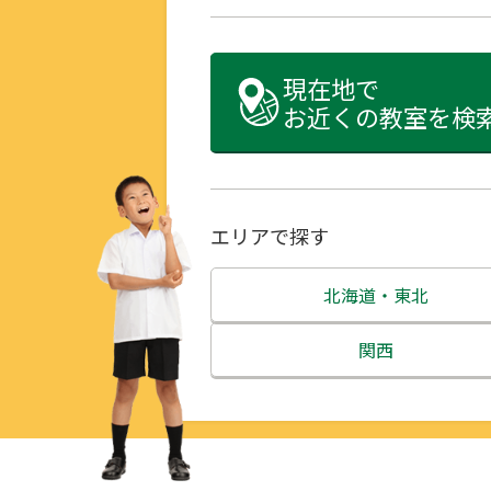
現在地で
お近くの教室を検
エリアで探す
北海道・東北
北海道
関西
青森県
三重県
岩手県
滋賀県