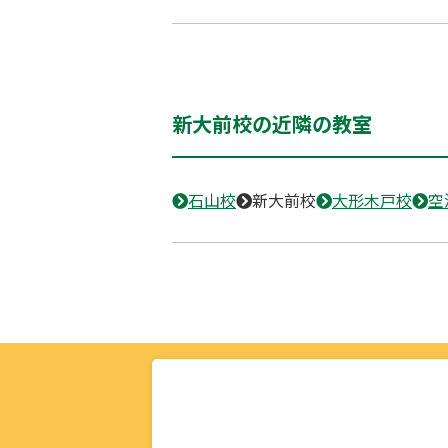
新大前校の近隣の教室
石山校
新大前校
大形木戸校
空