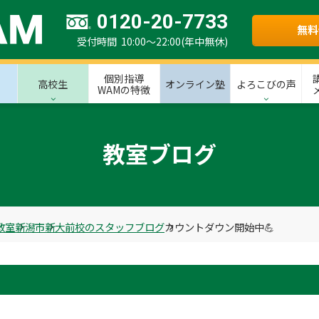
0120-20-7733
無料
受付時間 10:00～22:00(年中無休)
個別指導
高校生
オンライン塾
よろこびの声
WAMの特徴
教室ブログ
教室
新潟市
新大前校のスタッフブログ
カウントダウン開始中💪