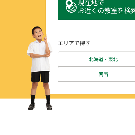
現在地で
お近くの教室を検
エリアで探す
北海道・東北
北海道
関西
青森県
三重県
岩手県
滋賀県
宮城県
京都府
秋田県
大阪府