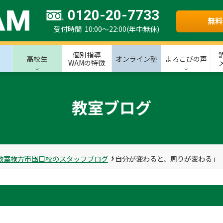
0120-20-7733
無料
受付時間 10:00～22:00(年中無休)
個別指導
高校生
オンライン塾
よろこびの声
WAMの特徴
教室ブログ
教室
枚方市
出口校のスタッフブログ
「自分が変わると、周りが変わる」