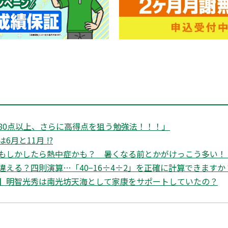
80点以上、さらに高得点を狙う勉強法！！！」
月と11月 !?
もしかしたら熱中症かも？ 暑くなる前とかがけっこう多い！
違える？四則演算…「40−16÷4÷2」を正確に計算できますか
】明智光秀は南光坊天海として家康をサポートしていたの？