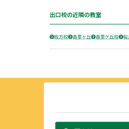
出口校の近隣の教室
枚方校
香里ヶ丘
香里ケ丘校
桜