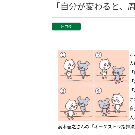
「自分が変わると、
出口校
こ
人
「
「
「
こ
自
人
髙木善之さんの「オーケストラ指揮法