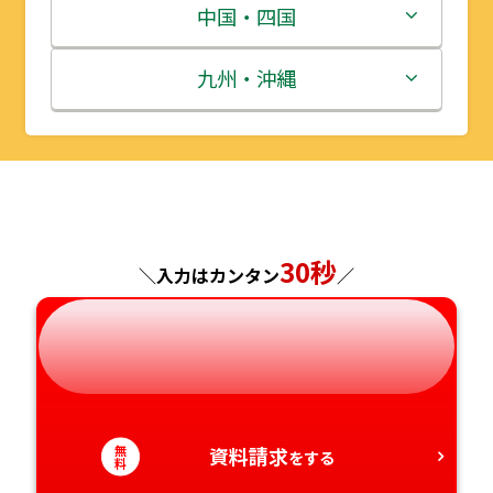
宮城県
群馬県
富山県
三重県
中国・四国
秋田県
埼玉県
石川県
滋賀県
鳥取県
九州・沖縄
山形県
千葉県
福井県
京都府
島根県
福岡県
福島県
東京都
山梨県
大阪府
岡山県
佐賀県
神奈川県
長野県
兵庫県
広島県
長崎県
30秒
＼入力はカンタン
／
岐阜県
奈良県
山口県
熊本県
静岡県
和歌山県
徳島県
大分県
愛知県
香川県
宮崎県
無
資料請求
をする
料