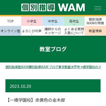
個別指導
TOP
小学生
中学生
高校生
WAMの特徴
講師からの
よくある質問
オンライン塾
よろこびの声
教室検索
メッセージ
入塾について
教室ブログ
個別指導塾WAM
個別指導WAM ブログ
東京教室
小平市
一橋学園校のスタ
2023.10.20
【一橋学園校】赤黄色の金木犀