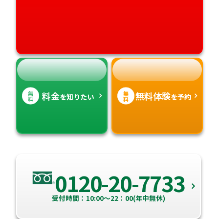
愛媛県
鹿児島県
高知県
沖縄県
無
無
料金
無料体験
を知りたい
を予約
料
料
0120-20-7733
受付時間：10:00～22：00(年中無休)