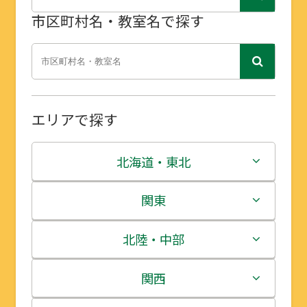
市区町村名・教室名で探す
エリアで探す
北海道・東北
北海道
関東
青森県
茨城県
北陸・中部
岩手県
栃木県
新潟県
関西