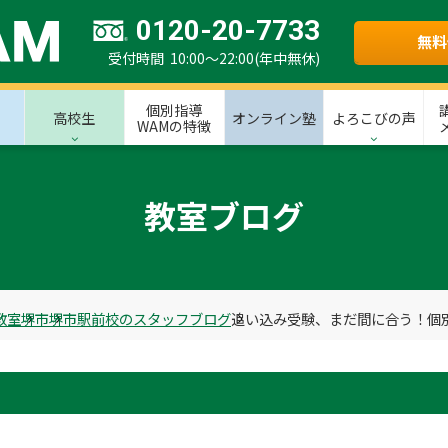
0120-20-7733
無料
受付時間 10:00～22:00(年中無休)
個別指導
高校生
オンライン塾
よろこびの声
WAMの特徴
教室ブログ
教室
堺市
堺市駅前校のスタッフブログ
追い込み受験、まだ間に合う！個