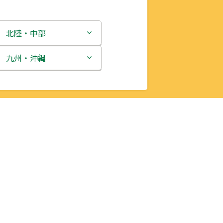
北陸・中部
新潟県
九州・沖縄
富山県
福岡県
石川県
佐賀県
福井県
長崎県
山梨県
熊本県
長野県
大分県
岐阜県
宮崎県