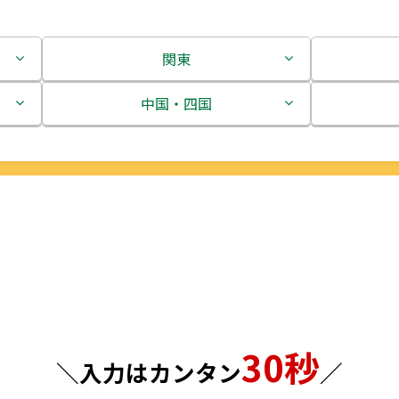
関東
茨城県
中国・四国
栃木県
鳥取県
群馬県
島根県
埼玉県
岡山県
千葉県
広島県
東京都
山口県
30秒
神奈川県
徳島県
＼入力はカンタン
／