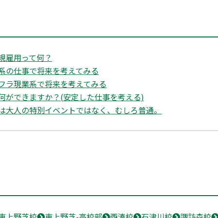
規雇用って何？
系の仕事で将来を考えてみる
フラ現業系で将来を考えてみる
何ができますか？(安定した仕事を考える)
は大人の特別イベントではなく、むしろ普通。
東上野芝校
東上野芝-高校部
西湊校
石津川校
諏訪森校