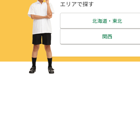
エリアで探す
北海道・東北
北海道
関西
青森県
三重県
岩手県
滋賀県
宮城県
京都府
秋田県
大阪府
山形県
兵庫県
福島県
奈良県