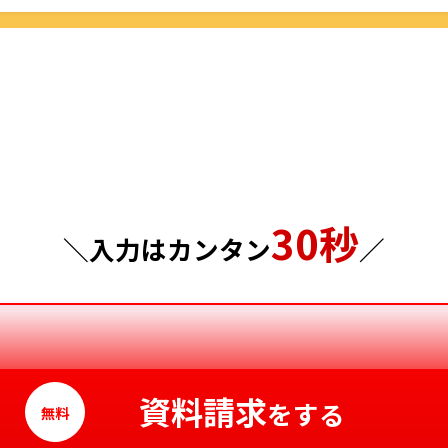
群馬県
島根県
埼玉県
岡山県
千葉県
広島県
東京都
山口県
30秒
神奈川県
徳島県
＼入力はカンタン
／
香川県
愛媛県
高知県
資料請求
をする
無料