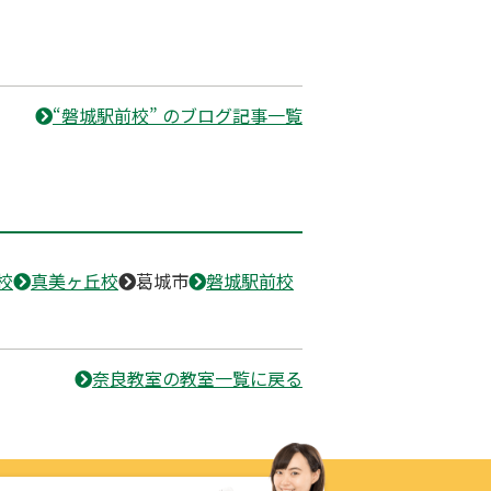
“磐城駅前校” のブログ記事一覧
校
真美ヶ丘校
葛城市
磐城駅前校
奈良教室の教室一覧に戻る