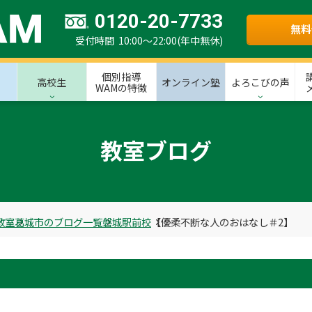
0120-20-7733
無料
受付時間 10:00～22:00(年中無休)
個別指導
高校生
オンライン塾
よろこびの声
WAMの特徴
教室ブログ
教室
葛城市のブログ一覧
磐城駅前校
【優柔不断な人のおはなし＃2】