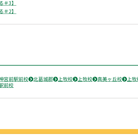
る＃3】
る＃2】
神宮前駅前校
北葛城郡
上牧校
上牧校
真美ヶ丘校
上牧
駅前校