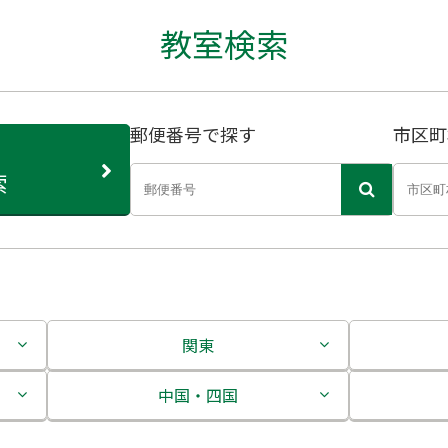
教室検索
郵便番号で探す
市区町
索
関東
茨城県
中国・四国
栃木県
鳥取県