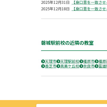
2025年12月31日
【身口意を一致させ
2025年12月18日
【身口意を一致させ
磐城駅前校の近隣の教室
天理市
天理駅前校
橿原市
橿原
香芝市
真美ケ丘校
奈良市
富雄