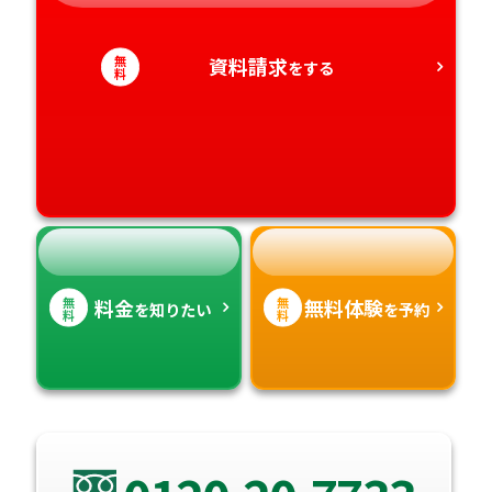
静岡県
和歌山県
徳島県
大分県
愛知県
香川県
無
資料請求
宮崎県
をする
料
愛媛県
鹿児島県
高知県
沖縄県
無
無
料金
無料体験
を知りたい
を予約
料
料