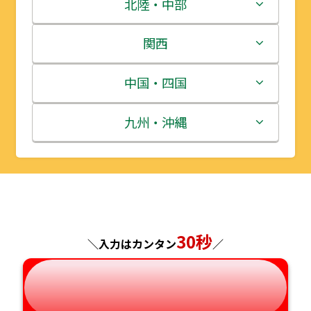
青森県
茨城県
北陸・中部
岩手県
栃木県
新潟県
関西
宮城県
群馬県
富山県
三重県
中国・四国
秋田県
埼玉県
石川県
滋賀県
鳥取県
九州・沖縄
山形県
千葉県
福井県
京都府
島根県
福岡県
福島県
東京都
山梨県
大阪府
岡山県
佐賀県
神奈川県
長野県
兵庫県
広島県
長崎県
30秒
＼入力はカンタン
／
岐阜県
奈良県
山口県
熊本県