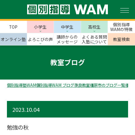
個別指導
TOP
小学生
中学生
高校生
WAMの特徴
講師からの
よくある質問
オンライン塾
よろこびの声
教室検索
メッセージ
入塾について
教室ブログ
個別指導塾WAM
個別指導WAM ブログ
奈良教室
橿原市のブログ一覧
橿原
2023.10.04
勉強の秋