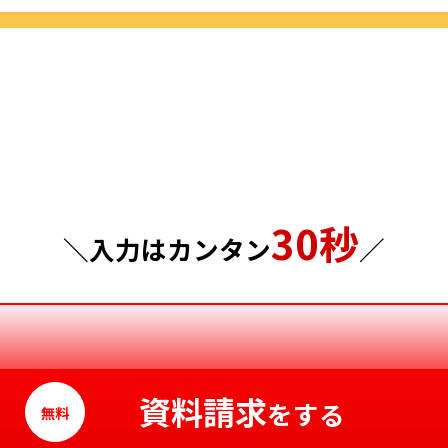
群馬県
島根県
埼玉県
岡山県
千葉県
広島県
東京都
山口県
30秒
神奈川県
徳島県
＼入力はカンタン
／
香川県
愛媛県
高知県
資料請求
をする
無料