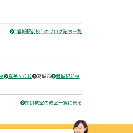
“磐城駅前校” のブログ記事一覧
校
真美ヶ丘校
葛城市
磐城駅前校
奈良教室の教室一覧に戻る