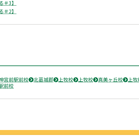
る＃3】
る＃2】
神宮前駅前校
北葛城郡
上牧校
上牧校
真美ヶ丘校
上牧
駅前校