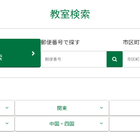
教室検索
郵便番号で探す
市区町
索
関東
茨城県
中国・四国
栃木県
鳥取県