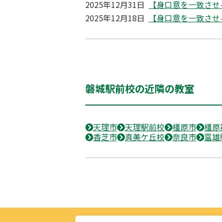
2025年12月31日
【身口意を一致させ
2025年12月18日
【身口意を一致させ
磐城駅前校の近隣の教室
天理市
天理駅前校
橿原市
橿原
香芝市
真美ケ丘校
奈良市
富雄