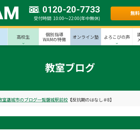
0120-20-7733
無料
受付時間 10:00～22:00(年中無休)
個別指導
高校生
オンライン塾
よろこびの声
WAMの特徴
教室ブログ
教室
葛城市のブログ一覧
磐城駅前校
【反抗期のはなし＃8】