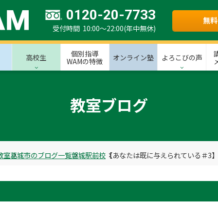
0120-20-7733
無料
受付時間 10:00～22:00(年中無休)
個別指導
高校生
オンライン塾
よろこびの声
WAMの特徴
教室ブログ
教室
葛城市のブログ一覧
磐城駅前校
【あなたは既に与えられている＃3