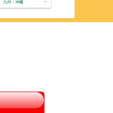
新潟県
九州・沖縄
富山県
福岡県
石川県
佐賀県
福井県
長崎県
山梨県
熊本県
長野県
大分県
岐阜県
宮崎県
静岡県
鹿児島県
愛知県
沖縄県