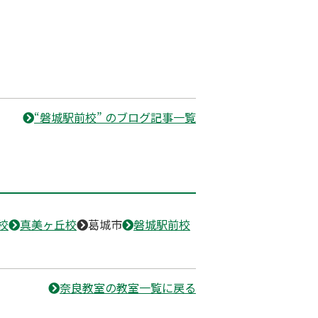
“磐城駅前校” のブログ記事一覧
校
真美ヶ丘校
葛城市
磐城駅前校
奈良教室の教室一覧に戻る