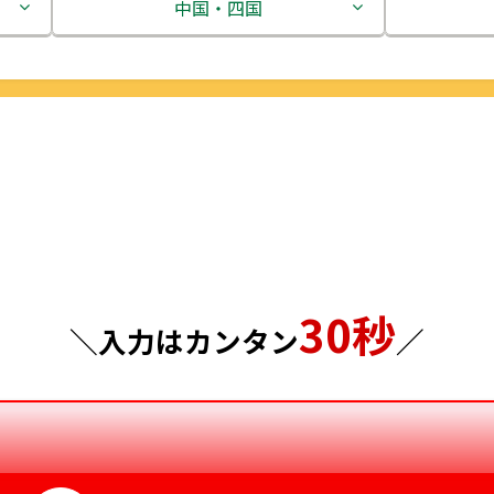
茨城県
中国・四国
栃木県
鳥取県
群馬県
島根県
埼玉県
岡山県
千葉県
広島県
東京都
山口県
30秒
神奈川県
徳島県
＼入力はカンタン
／
香川県
愛媛県
高知県