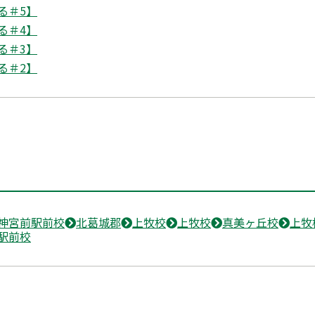
る＃5】
る＃4】
る＃3】
る＃2】
神宮前駅前校
北葛城郡
上牧校
上牧校
真美ヶ丘校
上牧
駅前校