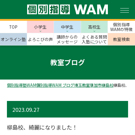
個別指導
TOP
小学生
中学生
高校生
WAMの特徴
講師からの
よくある質問
オンライン塾
よろこびの声
教室検索
メッセージ
入塾について
教室ブログ
個別指導塾WAM
個別指導WAM ブログ
埼玉教室
草加市
柳島校
柳島校、綺
2023.09.27
柳島校、綺麗になりました！