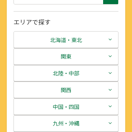
エリアで探す
北海道・東北
北海道
関東
青森県
茨城県
北陸・中部
岩手県
栃木県
新潟県
関西
宮城県
群馬県
富山県
三重県
中国・四国
秋田県
埼玉県
石川県
滋賀県
鳥取県
九州・沖縄