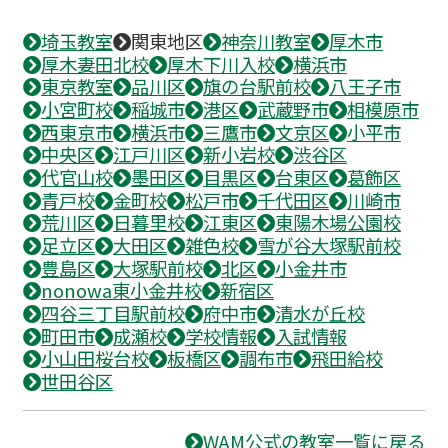
埼玉教室
関東地区
神奈川教室
厚木市
厚木妻田北校
厚木下川入校
横浜市
東京教室
品川区
旗の台駅前校
八王子市
小宮町校
稲城市
港区
武蔵野市
相模原市
西東京市
横浜市
三鷹市
文京区
小平市
中央区
江戸川区
新小岩校
渋谷区
代官山校
墨田区
目黒区
台東区
葛飾区
青戸校
金町校
松戸市
千代田区
川崎市
荒川区
日暮里校
江東区
東陽木場公園校
足立区
大田区
雑色校
雪が谷大塚駅前校
豊島区
大塚駅前校
北区
小金井市
nonowa東小金井校
新宿区
四谷三丁目駅前校
府中市
清水が丘校
町田市
成瀬校
学校情報
入試情報
小山田桜台校
板橋区
調布市
飛田給校
世田谷区
WAM公式の教室一覧に戻る