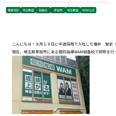
関東地区
埼玉教室
柳島校
草加市
埼玉教室
WAM公式
こんにちは！９月１８日に中途採用で入社した増井　智史（