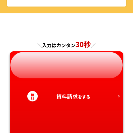
山形県
千葉県
福井県
京都府
島根県
福岡県
福島県
東京都
山梨県
大阪府
岡山県
佐賀県
神奈川県
長野県
兵庫県
広島県
長崎県
30秒
＼入力はカンタン
／
岐阜県
奈良県
山口県
熊本県
静岡県
和歌山県
徳島県
大分県
愛知県
香川県
宮崎県
無
資料請求
をする
料
愛媛県
鹿児島県
高知県
沖縄県