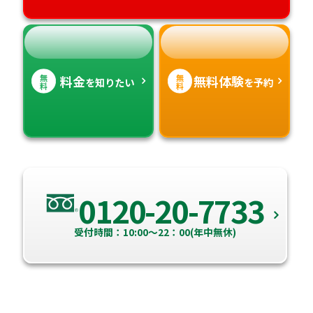
無
無
料金
無料体験
を知りたい
を予約
料
料
0120-20-7733
受付時間：10:00～22：00(年中無休)